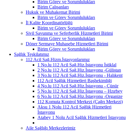
Birim Görev ve Sorumlulukları
Birim Çalışanları
Hukuk ve Muhakemat Birimi
Birim ve Görev Sorumlulukları
İl Kalite Koordinatörlüğü
Birim ve Görev Sorumlulukları
Sivil Savunma ve Seferberlik Hizmetleri Birimi
Birim Görev ve Sorumlulukları
Döner Sermaye Muhasebe Hizmetleri Birimi
Birim Görev ve Sorumlulukları
Sağlık Teşkilatımız
112 Acil Sağ.Hizm.İstasyonlarımız
1 No.lu 112 Acil Sağ.Hiz.İstasyonu İstiklal
2 No.lu 112 Acil Sağ.Hiz.İstasyonu -Gülistan
3 No.lu 112 Acil Sağ.Hiz.İstasyonu - Halıkent
112 Acil Sağlık Hizmetleri Başhekimliği
4 No.lu 112 Acil Sağ.Hiz.İstasyonu - Çünür
5 No.lu 112 Acil Sağ.Hiz.İstasyonu – Hzırbey
6 No.lu 112 Acil Sağ.Hiz.İstasyonu -Organize
112 Komuta Kontrol Merkezi (Çağrı Merkezi)
Aksu 1 Nolu 112 Acil Sağlık Hizmetleri
İstasyonu
Atabey 1 Nolu Acil Sağlık Hizmetleri İstasyonu
Aile Sağlığı Merkezlerimiz