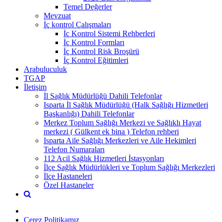
Temel Değerler
Mevzuat
İç kontrol Çalışmaları
İç Kontrol Sistemi Rehberleri
İç Kontrol Formları
İç Kontrol Risk Broşürü
İç Kontrol Eğitimleri
Arabuluculuk
TGAP
İletişim
İl Sağlık Müdürlüğü Dahili Telefonlar
Isparta İl Sağlık Müdürlüğü (Halk Sağlığı Hizmetleri
Başkanlığı) Dahili Telefonlar
Merkez Toplum Sağlığı Merkezi ve Sağlıklı Hayat
merkezi ( Gülkent ek bina ) Telefon rehberi
Isparta Aile Sağlığı Merkezleri ve Aile Hekimleri
Telefon Numaraları
112 Acil Sağlık Hizmetleri İstasyonları
İlçe Sağlık Müdürlükleri ve Toplum Sağlığı Merkezleri
İlçe Hastaneleri
Özel Hastaneler
Çerez Politikamız