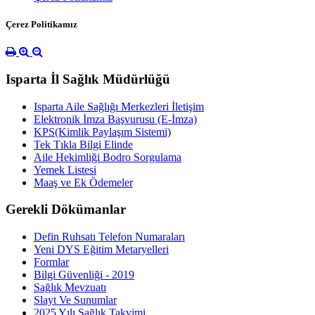
Çerez Politikamız
Isparta İl Sağlık Müdürlüğü
Isparta Aile Sağlığı Merkezleri İletişim
Elektronik İmza Başvurusu (E-İmza)
KPS(Kimlik Paylaşım Sistemi)
Tek Tıkla Bilgi Elinde
Aile Hekimliği Bodro Sorgulama
Yemek Listesi
Maaş ve Ek Ödemeler
Gerekli Dökümanlar
Defin Ruhsatı Telefon Numaraları
Yeni DYS Eğitim Metaryelleri
Formlar
Bilgi Güvenliği - 2019
Sağlık Mevzuatı
Slayt Ve Sunumlar
2025 Yılı Sağlık Takvimi