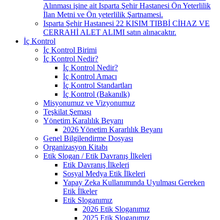
Alınması işine ait Isparta Şehir Hastanesi Ön Yeterlilik
İlan Metni ve Ön yeterlilik Şartnamesi.
Isparta Şehir Hastanesi 22 KISIM TIBBİ CİHAZ VE
CERRAHİ ALET ALIMI satın alınacaktır.
İç Kontrol
İç Kontrol Birimi
İç Kontrol Nedir?
İç Kontrol Nedir?
İç Kontrol Amacı
İç Kontrol Standartları
İç Kontrol (Bakanılk)
Misyonumuz ve Vizyonumuz
Teşkilat Şeması
Yönetim Karalılık Beyanı
2026 Yönetim Kararlılık Beyanı
Genel Bilgilendirme Dosyası
Organizasyon Kitabı
Etik Slogan / Etik Davranış İlkeleri
Etik Davranış İlkeleri
Sosyal Medya Etik İlkeleri
Yapay Zeka Kullanımında Uyulması Gereken
Etik İlkeler
Etik Sloganımız
2026 Etik Sloganımız
2025 Etik Sloganımız