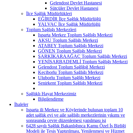
Gelendost Devlet Hastanesi
Sütçüler Devlet Hastanesi
İlçe Sağlık Müdürlükleri
EĞİRDİR İlçe Sağlık Müdürlüğü
YALVAÇ İlçe Sağlık Müdürlüğü
Toplum Sağlığı Merkezleri
Isparta Merkez Toplum Sağlığı Merkezi
AKSU Toplum Sağlığı Merkezi
ATABEY Toplum Sağlığı Merkezi
GÖNEN Toplum Sağlığı Merkezi
ŞARKİKARAAĞAÇ Toplum Sağlığı Merkezi
YENİŞARBADEMLİ Toplum Sağlığı Merkezi
Gelendost Toplum Sağlğığ Merkezi
Keçiborlu Toplum Sağlığı Merkezi
Uluborlu Toplum Sağlğı Merkezi
Senirkent Toplum Sağlığı Merkezi
Sağlıklı Hayat Merkezimiz
Bilgilendirme
İhaleler
Isparta ili Merkez ve Köylerinde bulunan toplam 10
adet sağlık evi ve aile sağlığı merkezlerinin yıkımı ve
sonrasında çevre düzenlemesi yapılması işi
6428 sayılı Sağlık Bakanlığınca Kamu Özel İş Birliği
Modeli ile Tesis Yaptırılması, Yenilenmesi ve Hizmet