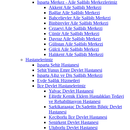
Isparta Merkez - Aile Sağlığı Merkezlerimiz
Akkent Aile Sağlığı Merkezi
Bağlar Aile Sağlığı Merkezi
Bahçelievler Aile Sağlığı Merkezi
Binbirevler Aile Sağlığı Merkezi
Cezaevi Aile Sağlığı Merkezi
Çünür Aile Sağlığı Merkezi
Davraz Aile Sağlığı Merkezi
Gülistan Aile Sağlığı Merkezi
Gülcü Aile Sağlığı Merkezi
Halıkent Aile Sağlığı Merkezi
Hastanelerimiz
Isparta Şehir Hastanesi
Şehit Yunus Emre Devlet Hastanesi
Isparta Ağız ve Diş Sağlığı Merkezi
Evde Sağlık Hizmetleri
İlçe Devlet Hastanelerimiz
Yalvaç Devlet Hastanesi
Eğirdir Kemik Eklem Hastalıkları Tedavi
ve Rehabilitasyon Hastanesi
Sarkikaraagaç Dr.Sadettin Bilgiç Devlet
Hastanesi
Keçiborlu İlçe Devlet Hastanesi
Senirkent Devlet Hastanesi
Uluborlu Devlet Hastanesi