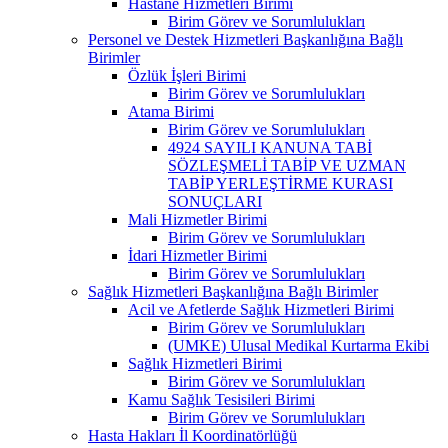
Hastane Hizmetleri Birimi
Birim Görev ve Sorumlulukları
Personel ve Destek Hizmetleri Başkanlığına Bağlı
Birimler
Özlük İşleri Birimi
Birim Görev ve Sorumlulukları
Atama Birimi
Birim Görev ve Sorumlulukları
4924 SAYILI KANUNA TABİ
SÖZLEŞMELİ TABİP VE UZMAN
TABİP YERLEŞTİRME KURASI
SONUÇLARI
Mali Hizmetler Birimi
Birim Görev ve Sorumlulukları
İdari Hizmetler Birimi
Birim Görev ve Sorumlulukları
Sağlık Hizmetleri Başkanlığına Bağlı Birimler
Acil ve Afetlerde Sağlık Hizmetleri Birimi
Birim Görev ve Sorumlulukları
(UMKE) Ulusal Medikal Kurtarma Ekibi
Sağlık Hizmetleri Birimi
Birim Görev ve Sorumlulukları
Kamu Sağlık Tesisileri Birimi
Birim Görev ve Sorumlulukları
Hasta Hakları İl Koordinatörlüğü