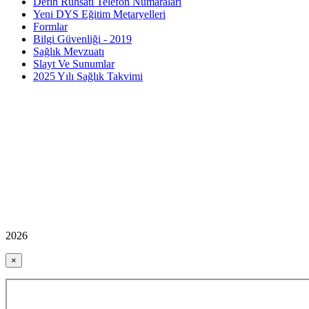
Defin Ruhsatı Telefon Numaraları
Yeni DYS Eğitim Metaryelleri
Formlar
Bilgi Güvenliği - 2019
Sağlık Mevzuatı
Slayt Ve Sunumlar
2025 Yılı Sağlık Takvimi
2026
×