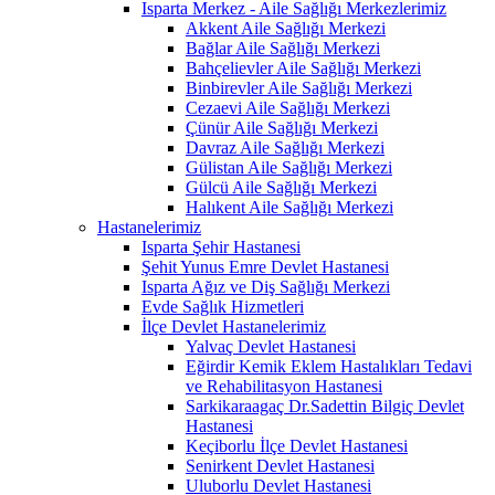
Isparta Merkez - Aile Sağlığı Merkezlerimiz
Akkent Aile Sağlığı Merkezi
Bağlar Aile Sağlığı Merkezi
Bahçelievler Aile Sağlığı Merkezi
Binbirevler Aile Sağlığı Merkezi
Cezaevi Aile Sağlığı Merkezi
Çünür Aile Sağlığı Merkezi
Davraz Aile Sağlığı Merkezi
Gülistan Aile Sağlığı Merkezi
Gülcü Aile Sağlığı Merkezi
Halıkent Aile Sağlığı Merkezi
Hastanelerimiz
Isparta Şehir Hastanesi
Şehit Yunus Emre Devlet Hastanesi
Isparta Ağız ve Diş Sağlığı Merkezi
Evde Sağlık Hizmetleri
İlçe Devlet Hastanelerimiz
Yalvaç Devlet Hastanesi
Eğirdir Kemik Eklem Hastalıkları Tedavi
ve Rehabilitasyon Hastanesi
Sarkikaraagaç Dr.Sadettin Bilgiç Devlet
Hastanesi
Keçiborlu İlçe Devlet Hastanesi
Senirkent Devlet Hastanesi
Uluborlu Devlet Hastanesi