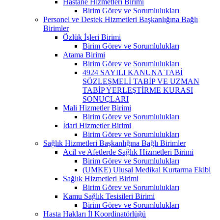
Hastane Hizmetleri Birimi
Birim Görev ve Sorumlulukları
Personel ve Destek Hizmetleri Başkanlığına Bağlı
Birimler
Özlük İşleri Birimi
Birim Görev ve Sorumlulukları
Atama Birimi
Birim Görev ve Sorumlulukları
4924 SAYILI KANUNA TABİ
SÖZLEŞMELİ TABİP VE UZMAN
TABİP YERLEŞTİRME KURASI
SONUÇLARI
Mali Hizmetler Birimi
Birim Görev ve Sorumlulukları
İdari Hizmetler Birimi
Birim Görev ve Sorumlulukları
Sağlık Hizmetleri Başkanlığına Bağlı Birimler
Acil ve Afetlerde Sağlık Hizmetleri Birimi
Birim Görev ve Sorumlulukları
(UMKE) Ulusal Medikal Kurtarma Ekibi
Sağlık Hizmetleri Birimi
Birim Görev ve Sorumlulukları
Kamu Sağlık Tesisileri Birimi
Birim Görev ve Sorumlulukları
Hasta Hakları İl Koordinatörlüğü