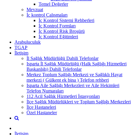
Temel Değerler
Mevzuat
İç kontrol Çalışmaları
İç Kontrol Sistemi Rehberleri
İç Kontrol Formları
İç Kontrol Risk Broşürü
İç Kontrol Eğitimleri
Arabuluculuk
TGAP
İletişim
İl Sağlık Müdürlüğü Dahili Telefonlar
Isparta İl Sağlık Müdürlüğü (Halk Sağlığı Hizmetleri
Başkanlığı) Dahili Telefonlar
Merkez Toplum Sağlığı Merkezi ve Sağlıklı Hayat
merkezi ( Gülkent ek bina ) Telefon rehberi
Isparta Aile Sağlığı Merkezleri ve Aile Hekimleri
Telefon Numaraları
112 Acil Sağlık Hizmetleri İstasyonları
İlçe Sağlık Müdürlükleri ve Toplum Sağlığı Merkezleri
İlçe Hastaneleri
Özel Hastaneler
İletişim