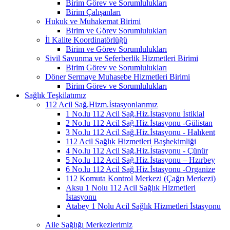
Birim Görev ve Sorumlulukları
Birim Çalışanları
Hukuk ve Muhakemat Birimi
Birim ve Görev Sorumlulukları
İl Kalite Koordinatörlüğü
Birim ve Görev Sorumlulukları
Sivil Savunma ve Seferberlik Hizmetleri Birimi
Birim Görev ve Sorumlulukları
Döner Sermaye Muhasebe Hizmetleri Birimi
Birim Görev ve Sorumlulukları
Sağlık Teşkilatımız
112 Acil Sağ.Hizm.İstasyonlarımız
1 No.lu 112 Acil Sağ.Hiz.İstasyonu İstiklal
2 No.lu 112 Acil Sağ.Hiz.İstasyonu -Gülistan
3 No.lu 112 Acil Sağ.Hiz.İstasyonu - Halıkent
112 Acil Sağlık Hizmetleri Başhekimliği
4 No.lu 112 Acil Sağ.Hiz.İstasyonu - Çünür
5 No.lu 112 Acil Sağ.Hiz.İstasyonu – Hzırbey
6 No.lu 112 Acil Sağ.Hiz.İstasyonu -Organize
112 Komuta Kontrol Merkezi (Çağrı Merkezi)
Aksu 1 Nolu 112 Acil Sağlık Hizmetleri
İstasyonu
Atabey 1 Nolu Acil Sağlık Hizmetleri İstasyonu
Aile Sağlığı Merkezlerimiz