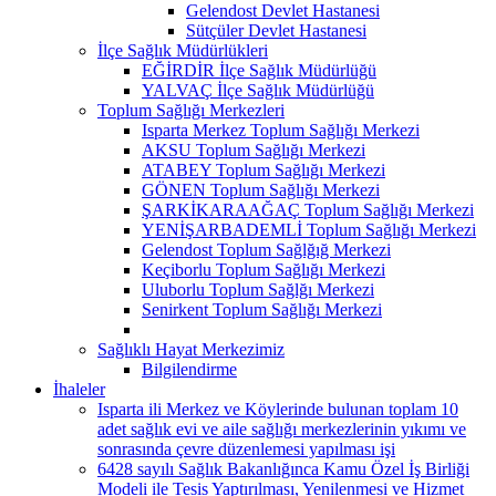
Gelendost Devlet Hastanesi
Sütçüler Devlet Hastanesi
İlçe Sağlık Müdürlükleri
EĞİRDİR İlçe Sağlık Müdürlüğü
YALVAÇ İlçe Sağlık Müdürlüğü
Toplum Sağlığı Merkezleri
Isparta Merkez Toplum Sağlığı Merkezi
AKSU Toplum Sağlığı Merkezi
ATABEY Toplum Sağlığı Merkezi
GÖNEN Toplum Sağlığı Merkezi
ŞARKİKARAAĞAÇ Toplum Sağlığı Merkezi
YENİŞARBADEMLİ Toplum Sağlığı Merkezi
Gelendost Toplum Sağlğığ Merkezi
Keçiborlu Toplum Sağlığı Merkezi
Uluborlu Toplum Sağlğı Merkezi
Senirkent Toplum Sağlığı Merkezi
Sağlıklı Hayat Merkezimiz
Bilgilendirme
İhaleler
Isparta ili Merkez ve Köylerinde bulunan toplam 10
adet sağlık evi ve aile sağlığı merkezlerinin yıkımı ve
sonrasında çevre düzenlemesi yapılması işi
6428 sayılı Sağlık Bakanlığınca Kamu Özel İş Birliği
Modeli ile Tesis Yaptırılması, Yenilenmesi ve Hizmet