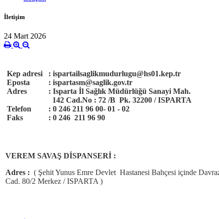
İletişim
24 Mart 2026
Kep adresi
: ispartailsaglikmudurlugu@hs01.kep.tr
Eposta
: ispartasm@saglik.gov.tr
Adres
: Isparta İl Sağlık Müdürlüğü Sanayi Mah.
142 Cad.
No : 72 /B Pk. 32200 / ISPARTA
Telefon
: 0 246 211 96 00- 01 - 02
Faks
: 0 246 211 96 90
VEREM SAVAŞ DİSPANSERİ :
Adres :
( Şehit Yunus Emre Devlet Hastanesi Bahçesi içinde Davra
Cad. 80/2 Merkez / ISPARTA )