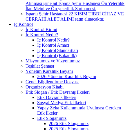
Alınması işine ait Isparta Şehir Hastanesi Ön Yeterlilik
İlan Metni ve Ön yeterlilik Şartnamesi.
Isparta Şehir Hastanesi 22 KISIM TIBBİ CİHAZ VE
CERRAHİ ALET ALIMI satın alınacaktır.
İç Kontrol
İç Kontrol Birimi
İç Kontrol Nedir?
İç Kontrol Nedir?
İç Kontrol Amacı
İç Kontrol Standartları
İç Kontrol (Bakanılk)
Misyonumuz ve Vizyonumuz
Teşkilat Şeması
Yönetim Karalılık Beyanı
2026 Yönetim Kararlılık Beyanı
Genel Bilgilendirme Dosyası
Organizasyon Kitabı
Etik Slogan / Etik Davranış İlkeleri
Etik Davranış İlkeleri
Sosyal Medya Etik İlkeleri
Yapay Zeka Kullanımında Uyulması Gereken
Etik İlkeler
Etik Sloganımız
2026 Etik Sloganımız
2025 Etik Sloganımız