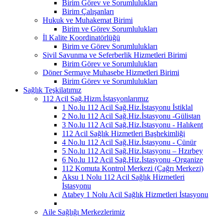
Birim Görev ve Sorumlulukları
Birim Çalışanları
Hukuk ve Muhakemat Birimi
Birim ve Görev Sorumlulukları
İl Kalite Koordinatörlüğü
Birim ve Görev Sorumlulukları
Sivil Savunma ve Seferberlik Hizmetleri Birimi
Birim Görev ve Sorumlulukları
Döner Sermaye Muhasebe Hizmetleri Birimi
Birim Görev ve Sorumlulukları
Sağlık Teşkilatımız
112 Acil Sağ.Hizm.İstasyonlarımız
1 No.lu 112 Acil Sağ.Hiz.İstasyonu İstiklal
2 No.lu 112 Acil Sağ.Hiz.İstasyonu -Gülistan
3 No.lu 112 Acil Sağ.Hiz.İstasyonu - Halıkent
112 Acil Sağlık Hizmetleri Başhekimliği
4 No.lu 112 Acil Sağ.Hiz.İstasyonu - Çünür
5 No.lu 112 Acil Sağ.Hiz.İstasyonu – Hzırbey
6 No.lu 112 Acil Sağ.Hiz.İstasyonu -Organize
112 Komuta Kontrol Merkezi (Çağrı Merkezi)
Aksu 1 Nolu 112 Acil Sağlık Hizmetleri
İstasyonu
Atabey 1 Nolu Acil Sağlık Hizmetleri İstasyonu
Aile Sağlığı Merkezlerimiz