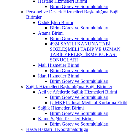
Hastane Hizmetleri Birimi
Birim Görev ve Sorumlulukları
Personel ve Destek Hizmetleri Başkanlığına Bağlı
Birimler
Özlük İşleri Birimi
Birim Görev ve Sorumlulukları
Atama Birimi
Birim Görev ve Sorumlulukları
4924 SAYILI KANUNA TABİ
SÖZLEŞMELİ TABİP VE UZMAN
TABİP YERLEŞTİRME KURASI
SONUÇLARI
Mali Hizmetler Birimi
Birim Görev ve Sorumlulukları
İdari Hizmetler Birimi
Birim Görev ve Sorumlulukları
Sağlık Hizmetleri Başkanlığına Bağlı Birimler
Acil ve Afetlerde Sağlık Hizmetleri Birimi
Birim Görev ve Sorumlulukları
(UMKE) Ulusal Medikal Kurtarma Ekibi
Sağlık Hizmetleri Birimi
Birim Görev ve Sorumlulukları
Kamu Sağlık Tesisileri Birimi
Birim Görev ve Sorumlulukları
Hasta Hakları İl Koordinatörlüğü