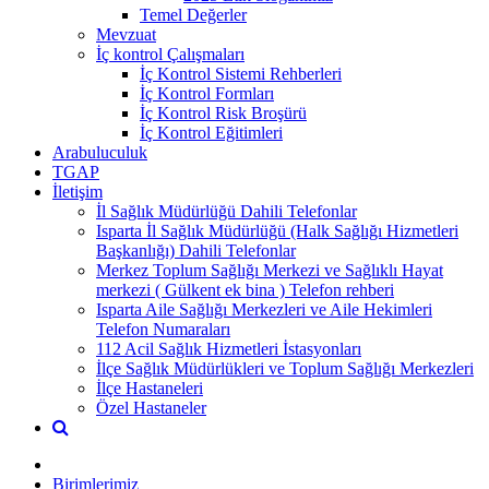
Temel Değerler
Mevzuat
İç kontrol Çalışmaları
İç Kontrol Sistemi Rehberleri
İç Kontrol Formları
İç Kontrol Risk Broşürü
İç Kontrol Eğitimleri
Arabuluculuk
TGAP
İletişim
İl Sağlık Müdürlüğü Dahili Telefonlar
Isparta İl Sağlık Müdürlüğü (Halk Sağlığı Hizmetleri
Başkanlığı) Dahili Telefonlar
Merkez Toplum Sağlığı Merkezi ve Sağlıklı Hayat
merkezi ( Gülkent ek bina ) Telefon rehberi
Isparta Aile Sağlığı Merkezleri ve Aile Hekimleri
Telefon Numaraları
112 Acil Sağlık Hizmetleri İstasyonları
İlçe Sağlık Müdürlükleri ve Toplum Sağlığı Merkezleri
İlçe Hastaneleri
Özel Hastaneler
Birimlerimiz