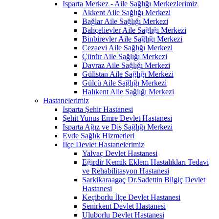
Isparta Merkez - Aile Sağlığı Merkezlerimiz
Akkent Aile Sağlığı Merkezi
Bağlar Aile Sağlığı Merkezi
Bahçelievler Aile Sağlığı Merkezi
Binbirevler Aile Sağlığı Merkezi
Cezaevi Aile Sağlığı Merkezi
Çünür Aile Sağlığı Merkezi
Davraz Aile Sağlığı Merkezi
Gülistan Aile Sağlığı Merkezi
Gülcü Aile Sağlığı Merkezi
Halıkent Aile Sağlığı Merkezi
Hastanelerimiz
Isparta Şehir Hastanesi
Şehit Yunus Emre Devlet Hastanesi
Isparta Ağız ve Diş Sağlığı Merkezi
Evde Sağlık Hizmetleri
İlçe Devlet Hastanelerimiz
Yalvaç Devlet Hastanesi
Eğirdir Kemik Eklem Hastalıkları Tedavi
ve Rehabilitasyon Hastanesi
Sarkikaraagaç Dr.Sadettin Bilgiç Devlet
Hastanesi
Keçiborlu İlçe Devlet Hastanesi
Senirkent Devlet Hastanesi
Uluborlu Devlet Hastanesi