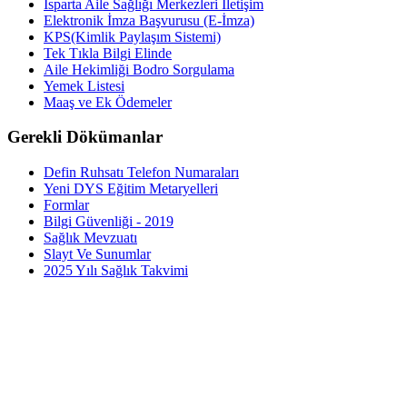
Isparta Aile Sağlığı Merkezleri İletişim
Elektronik İmza Başvurusu (E-İmza)
KPS(Kimlik Paylaşım Sistemi)
Tek Tıkla Bilgi Elinde
Aile Hekimliği Bodro Sorgulama
Yemek Listesi
Maaş ve Ek Ödemeler
Gerekli Dökümanlar
Defin Ruhsatı Telefon Numaraları
Yeni DYS Eğitim Metaryelleri
Formlar
Bilgi Güvenliği - 2019
Sağlık Mevzuatı
Slayt Ve Sunumlar
2025 Yılı Sağlık Takvimi