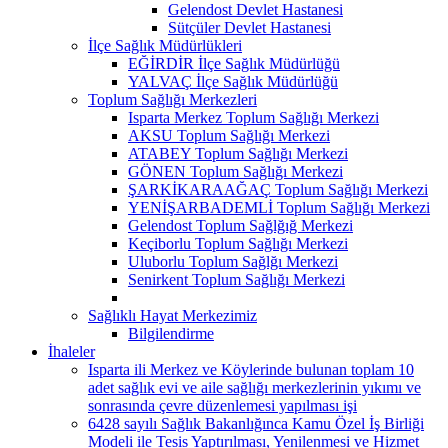
Gelendost Devlet Hastanesi
Sütçüler Devlet Hastanesi
İlçe Sağlık Müdürlükleri
EĞİRDİR İlçe Sağlık Müdürlüğü
YALVAÇ İlçe Sağlık Müdürlüğü
Toplum Sağlığı Merkezleri
Isparta Merkez Toplum Sağlığı Merkezi
AKSU Toplum Sağlığı Merkezi
ATABEY Toplum Sağlığı Merkezi
GÖNEN Toplum Sağlığı Merkezi
ŞARKİKARAAĞAÇ Toplum Sağlığı Merkezi
YENİŞARBADEMLİ Toplum Sağlığı Merkezi
Gelendost Toplum Sağlğığ Merkezi
Keçiborlu Toplum Sağlığı Merkezi
Uluborlu Toplum Sağlğı Merkezi
Senirkent Toplum Sağlığı Merkezi
Sağlıklı Hayat Merkezimiz
Bilgilendirme
İhaleler
Isparta ili Merkez ve Köylerinde bulunan toplam 10
adet sağlık evi ve aile sağlığı merkezlerinin yıkımı ve
sonrasında çevre düzenlemesi yapılması işi
6428 sayılı Sağlık Bakanlığınca Kamu Özel İş Birliği
Modeli ile Tesis Yaptırılması, Yenilenmesi ve Hizmet