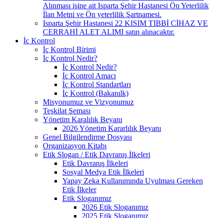
Alınması işine ait Isparta Şehir Hastanesi Ön Yeterlilik
İlan Metni ve Ön yeterlilik Şartnamesi.
Isparta Şehir Hastanesi 22 KISIM TIBBİ CİHAZ VE
CERRAHİ ALET ALIMI satın alınacaktır.
İç Kontrol
İç Kontrol Birimi
İç Kontrol Nedir?
İç Kontrol Nedir?
İç Kontrol Amacı
İç Kontrol Standartları
İç Kontrol (Bakanılk)
Misyonumuz ve Vizyonumuz
Teşkilat Şeması
Yönetim Karalılık Beyanı
2026 Yönetim Kararlılık Beyanı
Genel Bilgilendirme Dosyası
Organizasyon Kitabı
Etik Slogan / Etik Davranış İlkeleri
Etik Davranış İlkeleri
Sosyal Medya Etik İlkeleri
Yapay Zeka Kullanımında Uyulması Gereken
Etik İlkeler
Etik Sloganımız
2026 Etik Sloganımız
2025 Etik Sloganımız