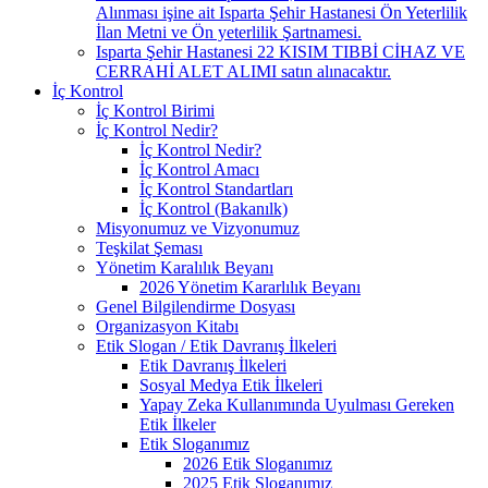
Alınması işine ait Isparta Şehir Hastanesi Ön Yeterlilik
İlan Metni ve Ön yeterlilik Şartnamesi.
Isparta Şehir Hastanesi 22 KISIM TIBBİ CİHAZ VE
CERRAHİ ALET ALIMI satın alınacaktır.
İç Kontrol
İç Kontrol Birimi
İç Kontrol Nedir?
İç Kontrol Nedir?
İç Kontrol Amacı
İç Kontrol Standartları
İç Kontrol (Bakanılk)
Misyonumuz ve Vizyonumuz
Teşkilat Şeması
Yönetim Karalılık Beyanı
2026 Yönetim Kararlılık Beyanı
Genel Bilgilendirme Dosyası
Organizasyon Kitabı
Etik Slogan / Etik Davranış İlkeleri
Etik Davranış İlkeleri
Sosyal Medya Etik İlkeleri
Yapay Zeka Kullanımında Uyulması Gereken
Etik İlkeler
Etik Sloganımız
2026 Etik Sloganımız
2025 Etik Sloganımız