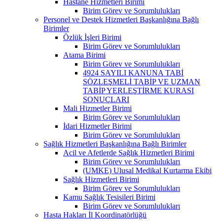
Hastane Hizmetleri Birimi
Birim Görev ve Sorumlulukları
Personel ve Destek Hizmetleri Başkanlığına Bağlı
Birimler
Özlük İşleri Birimi
Birim Görev ve Sorumlulukları
Atama Birimi
Birim Görev ve Sorumlulukları
4924 SAYILI KANUNA TABİ
SÖZLEŞMELİ TABİP VE UZMAN
TABİP YERLEŞTİRME KURASI
SONUÇLARI
Mali Hizmetler Birimi
Birim Görev ve Sorumlulukları
İdari Hizmetler Birimi
Birim Görev ve Sorumlulukları
Sağlık Hizmetleri Başkanlığına Bağlı Birimler
Acil ve Afetlerde Sağlık Hizmetleri Birimi
Birim Görev ve Sorumlulukları
(UMKE) Ulusal Medikal Kurtarma Ekibi
Sağlık Hizmetleri Birimi
Birim Görev ve Sorumlulukları
Kamu Sağlık Tesisileri Birimi
Birim Görev ve Sorumlulukları
Hasta Hakları İl Koordinatörlüğü