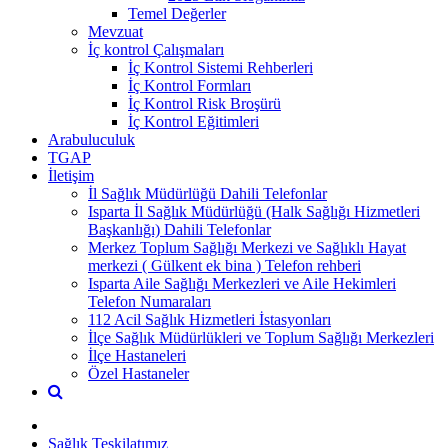
Temel Değerler
Mevzuat
İç kontrol Çalışmaları
İç Kontrol Sistemi Rehberleri
İç Kontrol Formları
İç Kontrol Risk Broşürü
İç Kontrol Eğitimleri
Arabuluculuk
TGAP
İletişim
İl Sağlık Müdürlüğü Dahili Telefonlar
Isparta İl Sağlık Müdürlüğü (Halk Sağlığı Hizmetleri
Başkanlığı) Dahili Telefonlar
Merkez Toplum Sağlığı Merkezi ve Sağlıklı Hayat
merkezi ( Gülkent ek bina ) Telefon rehberi
Isparta Aile Sağlığı Merkezleri ve Aile Hekimleri
Telefon Numaraları
112 Acil Sağlık Hizmetleri İstasyonları
İlçe Sağlık Müdürlükleri ve Toplum Sağlığı Merkezleri
İlçe Hastaneleri
Özel Hastaneler
Sağlık Teşkilatımız