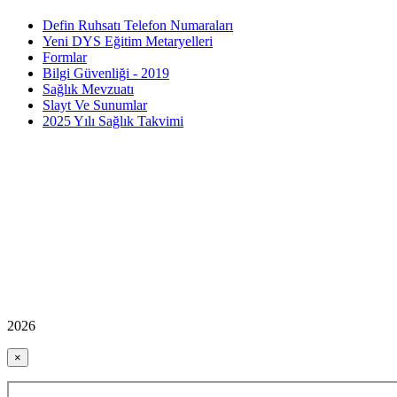
Defin Ruhsatı Telefon Numaraları
Yeni DYS Eğitim Metaryelleri
Formlar
Bilgi Güvenliği - 2019
Sağlık Mevzuatı
Slayt Ve Sunumlar
2025 Yılı Sağlık Takvimi
2026
×