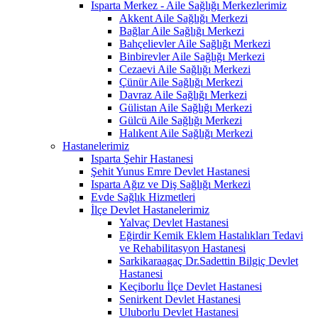
Isparta Merkez - Aile Sağlığı Merkezlerimiz
Akkent Aile Sağlığı Merkezi
Bağlar Aile Sağlığı Merkezi
Bahçelievler Aile Sağlığı Merkezi
Binbirevler Aile Sağlığı Merkezi
Cezaevi Aile Sağlığı Merkezi
Çünür Aile Sağlığı Merkezi
Davraz Aile Sağlığı Merkezi
Gülistan Aile Sağlığı Merkezi
Gülcü Aile Sağlığı Merkezi
Halıkent Aile Sağlığı Merkezi
Hastanelerimiz
Isparta Şehir Hastanesi
Şehit Yunus Emre Devlet Hastanesi
Isparta Ağız ve Diş Sağlığı Merkezi
Evde Sağlık Hizmetleri
İlçe Devlet Hastanelerimiz
Yalvaç Devlet Hastanesi
Eğirdir Kemik Eklem Hastalıkları Tedavi
ve Rehabilitasyon Hastanesi
Sarkikaraagaç Dr.Sadettin Bilgiç Devlet
Hastanesi
Keçiborlu İlçe Devlet Hastanesi
Senirkent Devlet Hastanesi
Uluborlu Devlet Hastanesi