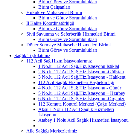
Birim Görev ve Sorumlulukları
Birim Çalışanları
Hukuk ve Muhakemat Birimi
Birim ve Görev Sorumlulukları
İl Kalite Koordinatörlüğü
Birim ve Görev Sorumlulukları
Sivil Savunma ve Seferberlik Hizmetleri Birimi
Birim Görev ve Sorumlulukları
Döner Sermaye Muhasebe Hizmetleri Birimi
Birim Görev ve Sorumlulukları
Sağlık Teşkilatımız
112 Acil Sağ.Hizm.İstasyonlarımız
1 No.lu 112 Acil Sağ.Hiz.İstasyonu İstiklal
2 No.lu 112 Acil Sağ.Hiz.İstasyonu -Gülistan
3 No.lu 112 Acil Sağ.Hiz.İstasyonu - Halıkent
112 Acil Sağlık Hizmetleri Başhekimliği
4 No.lu 112 Acil Sağ.Hiz.İstasyonu - Çünür
5 No.lu 112 Acil Sağ.Hiz.İstasyonu – Hzırbey
6 No.lu 112 Acil Sağ.Hiz.İstasyonu -Organize
112 Komuta Kontrol Merkezi (Çağrı Merkezi)
Aksu 1 Nolu 112 Acil Sağlık Hizmetleri
İstasyonu
Atabey 1 Nolu Acil Sağlık Hizmetleri İstasyonu
Aile Sağlığı Merkezlerimiz