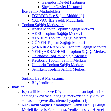
Gelendost Devlet Hastanesi
Sütçüler Devlet Hastanesi
İlçe Sağlık Müdürlükleri
EĞİRDİR İlçe Sağlık Müdürlüğü
YALVAÇ İlçe Sağlık Müdürlüğü
Toplum Sağlığı Merkezleri
Isparta Merkez Toplum Sağlığı Merkezi
AKSU Toplum Sağlığı Merkezi
ATABEY Toplum Sağlığı Merkezi
GÖNEN Toplum Sağlığı Merkezi
ŞARKİKARAAĞAÇ Toplum Sağlığı Merkezi
YENİŞARBADEMLİ Toplum Sağlığı Merkezi
Gelendost Toplum Sağlğığ Merkezi
Keçiborlu Toplum Sağlığı Merkezi
Uluborlu Toplum Sağlğı Merkezi
Senirkent Toplum Sağlığı Merkezi
Sağlıklı Hayat Merkezimiz
Bilgilendirme
İhaleler
Isparta ili Merkez ve Köylerinde bulunan toplam 10
adet sağlık evi ve aile sağlığı merkezlerinin yıkımı ve
sonrasında çevre düzenlemesi yapılması işi
6428 sayılı Sağlık Bakanlığınca Kamu Özel İş Birliği
Modeli ile Tesis Yaptırılması, Yenilenmesi ve Hizmet