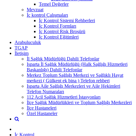
Temel Değerler
Mevzuat
İç kontrol Çalışmaları
İç Kontrol Sistemi Rehberleri
İç Kontrol Formları
İç Kontrol Risk Broşürü
İç Kontrol Eğitimleri
Arabuluculuk
TGAP
İletişim
İl Sağlık Müdürlüğü Dahili Telefonlar
Isparta İl Sağlık Müdürlüğü (Halk Sağlığı Hizmetleri
Başkanlığı) Dahili Telefonlar
Merkez Toplum Sağlığı Merkezi ve Sağlıklı Hayat
merkezi ( Gülkent ek bina ) Telefon rehberi
Isparta Aile Sağlığı Merkezleri ve Aile Hekimleri
Telefon Numaraları
112 Acil Sağlık Hizmetleri İstasyonları
İlçe Sağlık Müdürlükleri ve Toplum Sağlığı Merkezleri
İlçe Hastaneleri
Özel Hastaneler
İç Kontrol