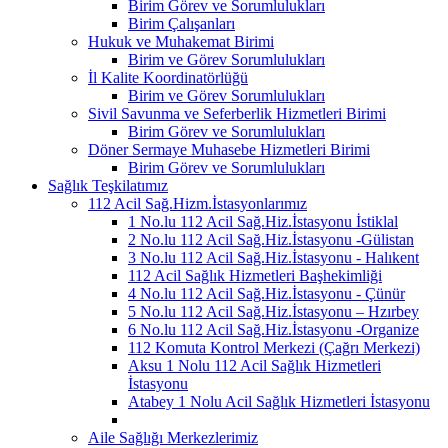
Birim Görev ve Sorumlulukları
Birim Çalışanları
Hukuk ve Muhakemat Birimi
Birim ve Görev Sorumlulukları
İl Kalite Koordinatörlüğü
Birim ve Görev Sorumlulukları
Sivil Savunma ve Seferberlik Hizmetleri Birimi
Birim Görev ve Sorumlulukları
Döner Sermaye Muhasebe Hizmetleri Birimi
Birim Görev ve Sorumlulukları
Sağlık Teşkilatımız
112 Acil Sağ.Hizm.İstasyonlarımız
1 No.lu 112 Acil Sağ.Hiz.İstasyonu İstiklal
2 No.lu 112 Acil Sağ.Hiz.İstasyonu -Gülistan
3 No.lu 112 Acil Sağ.Hiz.İstasyonu - Halıkent
112 Acil Sağlık Hizmetleri Başhekimliği
4 No.lu 112 Acil Sağ.Hiz.İstasyonu - Çünür
5 No.lu 112 Acil Sağ.Hiz.İstasyonu – Hzırbey
6 No.lu 112 Acil Sağ.Hiz.İstasyonu -Organize
112 Komuta Kontrol Merkezi (Çağrı Merkezi)
Aksu 1 Nolu 112 Acil Sağlık Hizmetleri
İstasyonu
Atabey 1 Nolu Acil Sağlık Hizmetleri İstasyonu
Aile Sağlığı Merkezlerimiz