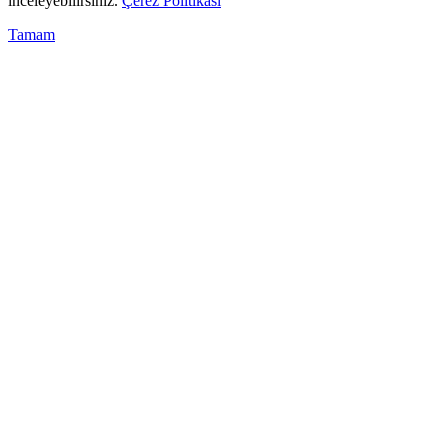
inceleyebilirsiniz.
Çerez Politikası
Tamam