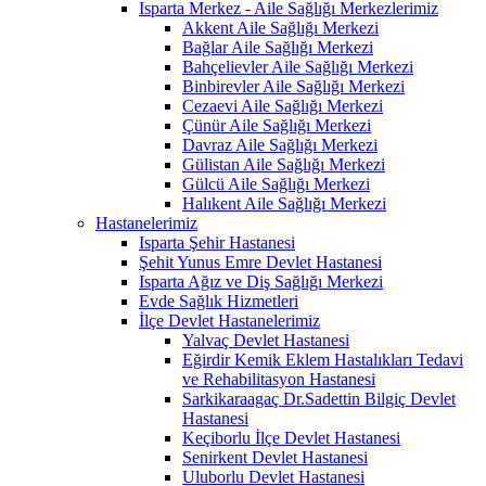
Isparta Merkez - Aile Sağlığı Merkezlerimiz
Akkent Aile Sağlığı Merkezi
Bağlar Aile Sağlığı Merkezi
Bahçelievler Aile Sağlığı Merkezi
Binbirevler Aile Sağlığı Merkezi
Cezaevi Aile Sağlığı Merkezi
Çünür Aile Sağlığı Merkezi
Davraz Aile Sağlığı Merkezi
Gülistan Aile Sağlığı Merkezi
Gülcü Aile Sağlığı Merkezi
Halıkent Aile Sağlığı Merkezi
Hastanelerimiz
Isparta Şehir Hastanesi
Şehit Yunus Emre Devlet Hastanesi
Isparta Ağız ve Diş Sağlığı Merkezi
Evde Sağlık Hizmetleri
İlçe Devlet Hastanelerimiz
Yalvaç Devlet Hastanesi
Eğirdir Kemik Eklem Hastalıkları Tedavi
ve Rehabilitasyon Hastanesi
Sarkikaraagaç Dr.Sadettin Bilgiç Devlet
Hastanesi
Keçiborlu İlçe Devlet Hastanesi
Senirkent Devlet Hastanesi
Uluborlu Devlet Hastanesi