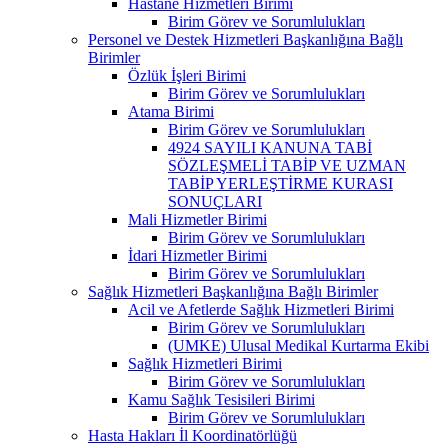
Hastane Hizmetleri Birimi
Birim Görev ve Sorumlulukları
Personel ve Destek Hizmetleri Başkanlığına Bağlı
Birimler
Özlük İşleri Birimi
Birim Görev ve Sorumlulukları
Atama Birimi
Birim Görev ve Sorumlulukları
4924 SAYILI KANUNA TABİ
SÖZLEŞMELİ TABİP VE UZMAN
TABİP YERLEŞTİRME KURASI
SONUÇLARI
Mali Hizmetler Birimi
Birim Görev ve Sorumlulukları
İdari Hizmetler Birimi
Birim Görev ve Sorumlulukları
Sağlık Hizmetleri Başkanlığına Bağlı Birimler
Acil ve Afetlerde Sağlık Hizmetleri Birimi
Birim Görev ve Sorumlulukları
(UMKE) Ulusal Medikal Kurtarma Ekibi
Sağlık Hizmetleri Birimi
Birim Görev ve Sorumlulukları
Kamu Sağlık Tesisileri Birimi
Birim Görev ve Sorumlulukları
Hasta Hakları İl Koordinatörlüğü