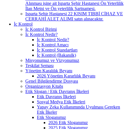
Alınması işine ait Isparta Şehir Hastanesi Ön Yeterlilik
İlan Metni ve Ön yeterlilik Şartnamesi.
Isparta Şehir Hastanesi 22 KISIM TIBBİ CİHAZ VE
CERRAHİ ALET ALIMI satın alınacaktır.
İç Kontrol
İç Kontrol Birimi
İç Kontrol Nedir?
İç Kontrol Nedir?
İç Kontrol Amacı
İç Kontrol Standartları
İç Kontrol (Bakanılk)
Misyonumuz ve Vizyonumuz
Teşkilat Şeması
Yönetim Karalılık Beyanı
2026 Yönetim Kararlılık Beyanı
Genel Bilgilendirme Dosyası
Organizasyon Kitabı
Etik Slogan / Etik Davranış İlkeleri
Etik Davranış İlkeleri
Sosyal Medya Etik İlkeleri
Yapay Zeka Kullanımında Uyulması Gereken
Etik İlkeler
Etik Sloganımız
2026 Etik Sloganımız
2025 Etik Sloganımız