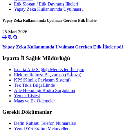
Etik Slogan / Etik Davranış İlkeleri
Yapay Zeka Kullanımında Uyulması ...
Yapay Zeka Kullanımında Uyulması Gereken Etik İlkeler
25 Mart 2026
Yapay Zeka Kullanımında Uyulması Gereken Etik İlkeler.pdf
Isparta İl Sağlık Müdürlüğü
Isparta Aile Sağlığı Merkezleri İletişim
Elektronik İmza Başvurusu (E-İmza)
KPS(Kimlik Paylaşım Sistemi)
Tek Tıkla Bilgi Elinde
Aile Hekimliği Bodro Sorgulama
Yemek Listesi
Maaş ve Ek Ödemeler
Gerekli Dökümanlar
Defin Ruhsatı Telefon Numaraları
Yeni DYS Eğitim Metaryelleri