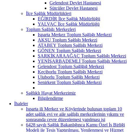
Gelendost Devlet Hastanesi
Sütçüler Devlet Hastanesi
İlçe Sağlık Müdürlükleri
EĞİRDİR İlçe Sağlık Müdürlüğü
YALVAÇ İlçe Sağlık Müdürlüğü
Toplum Sağlığı Merkezleri
Isparta Merkez Toplum Sağlığı Merkezi
AKSU Toplum Sağlığı Merkezi
ATABEY Toplum Sağlığı Merkezi
GÖNEN Toplum Sağlığı Merkezi
ŞARKİKARAAĞAÇ Toplum Sağlığı Merkezi
YENİŞARBADEMLİ Toplum Sağlığı Merkezi
Gelendost Toplum Sağlğığ Merkezi
Keçiborlu Toplum Sağlığı Merkezi
Uluborlu Toplum Sağlğı Merkezi
Senirkent Toplum Sağlığı Merkezi
Sağlıklı Hayat Merkezimiz
Bilgilendirme
İhaleler
Isparta ili Merkez ve Köylerinde bulunan toplam 10
adet sağlık evi ve aile sağlığı merkezlerinin yıkımı ve
sonrasında çevre düzenlemesi yapılması işi
6428 sayılı Sağlık Bakanlığınca Kamu Özel İş Birliği
Modeli ile Tesis Yaptırılması, Yenilenmesi ve Hizmet