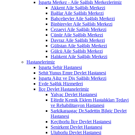
Isparta Merkez - Aile Sağlığı Merkezlerimiz
Akkent Aile Sağlığı Merkezi
Bağlar Aile Sağlığı Merkezi
Bahçelievler Aile Sağlığı Merkezi
Binbirevler Aile Sağlığı Merkezi
Cezaevi Aile Sağlığı Merkezi
Çünür Aile Sağlığı Merkezi
Davraz Aile Sağlığı Merkezi
Gülistan Aile Sağlığı Merkezi
Gülcü Aile Sağlığı Merkezi
Halıkent Aile Sağlığı Merkezi
Hastanelerimiz
Isparta Şehir Hastanesi
Şehit Yunus Emre Devlet Hastanesi
Isparta Ağız ve Diş Sağlığı Merkezi
Evde Sağlık Hizmetleri
İlçe Devlet Hastanelerimiz
Yalvaç Devlet Hastanesi
Eğirdir Kemik Eklem Hastalıkları Tedavi
ve Rehabilitasyon Hastanesi
Sarkikaraagaç Dr.Sadettin Bilgiç Devlet
Hastanesi
Keçiborlu İlçe Devlet Hastanesi
Senirkent Devlet Hastanesi
Uluborlu Devlet Hastanesi