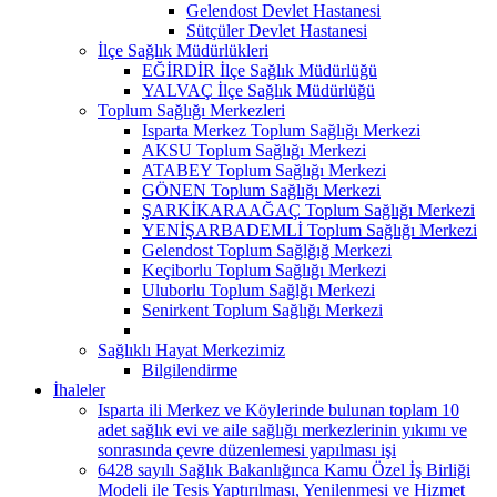
Gelendost Devlet Hastanesi
Sütçüler Devlet Hastanesi
İlçe Sağlık Müdürlükleri
EĞİRDİR İlçe Sağlık Müdürlüğü
YALVAÇ İlçe Sağlık Müdürlüğü
Toplum Sağlığı Merkezleri
Isparta Merkez Toplum Sağlığı Merkezi
AKSU Toplum Sağlığı Merkezi
ATABEY Toplum Sağlığı Merkezi
GÖNEN Toplum Sağlığı Merkezi
ŞARKİKARAAĞAÇ Toplum Sağlığı Merkezi
YENİŞARBADEMLİ Toplum Sağlığı Merkezi
Gelendost Toplum Sağlğığ Merkezi
Keçiborlu Toplum Sağlığı Merkezi
Uluborlu Toplum Sağlğı Merkezi
Senirkent Toplum Sağlığı Merkezi
Sağlıklı Hayat Merkezimiz
Bilgilendirme
İhaleler
Isparta ili Merkez ve Köylerinde bulunan toplam 10
adet sağlık evi ve aile sağlığı merkezlerinin yıkımı ve
sonrasında çevre düzenlemesi yapılması işi
6428 sayılı Sağlık Bakanlığınca Kamu Özel İş Birliği
Modeli ile Tesis Yaptırılması, Yenilenmesi ve Hizmet