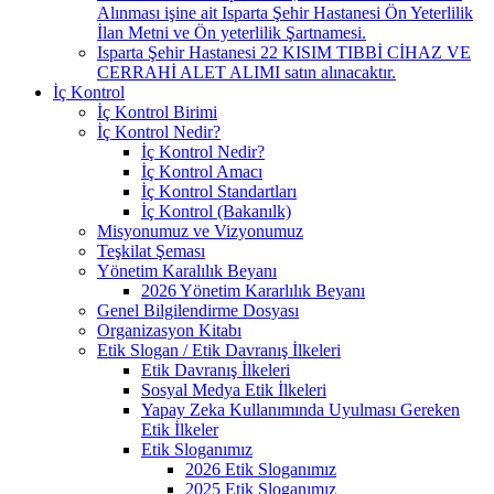
Alınması işine ait Isparta Şehir Hastanesi Ön Yeterlilik
İlan Metni ve Ön yeterlilik Şartnamesi.
Isparta Şehir Hastanesi 22 KISIM TIBBİ CİHAZ VE
CERRAHİ ALET ALIMI satın alınacaktır.
İç Kontrol
İç Kontrol Birimi
İç Kontrol Nedir?
İç Kontrol Nedir?
İç Kontrol Amacı
İç Kontrol Standartları
İç Kontrol (Bakanılk)
Misyonumuz ve Vizyonumuz
Teşkilat Şeması
Yönetim Karalılık Beyanı
2026 Yönetim Kararlılık Beyanı
Genel Bilgilendirme Dosyası
Organizasyon Kitabı
Etik Slogan / Etik Davranış İlkeleri
Etik Davranış İlkeleri
Sosyal Medya Etik İlkeleri
Yapay Zeka Kullanımında Uyulması Gereken
Etik İlkeler
Etik Sloganımız
2026 Etik Sloganımız
2025 Etik Sloganımız