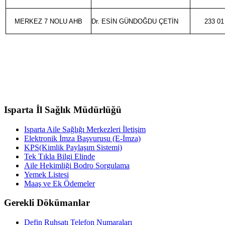
MERKEZ 7 NOLU AHB
Dr. ESİN GÜNDOĞDU ÇETİN
233 01
Isparta İl Sağlık Müdürlüğü
Isparta Aile Sağlığı Merkezleri İletişim
Elektronik İmza Başvurusu (E-İmza)
KPS(Kimlik Paylaşım Sistemi)
Tek Tıkla Bilgi Elinde
Aile Hekimliği Bodro Sorgulama
Yemek Listesi
Maaş ve Ek Ödemeler
Gerekli Dökümanlar
Defin Ruhsatı Telefon Numaraları