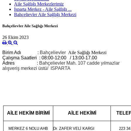
Aile Sağlığı Merkezlerimiz
Isparta Merkez - Aile Sağlığı ...
Bahçelievler Aile Sağlığı Merkezi
Bahçelievler Aile Sağlığı Merkezi
26 Ekim 2023
Birim Adı :
Bahçelievler
Aile Sağlığı Merkezi
Çalışma Saatleri : 08:00-12:00 / 13:00-17.00
Adres :
Bahçelievler Mah. 107 cadde yılmazlar
alışveriş merkezi üstü/ ISPARTA
AİLE HEKİMİ
TELE
AİLE HEKİM BİRİMİ
MERKEZ 6 NOLU AHB
Dr. ZAFER VELİ KARGI
223 34