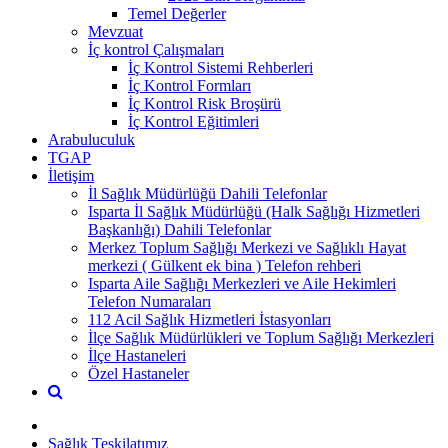
Temel Değerler
Mevzuat
İç kontrol Çalışmaları
İç Kontrol Sistemi Rehberleri
İç Kontrol Formları
İç Kontrol Risk Broşürü
İç Kontrol Eğitimleri
Arabuluculuk
TGAP
İletişim
İl Sağlık Müdürlüğü Dahili Telefonlar
Isparta İl Sağlık Müdürlüğü (Halk Sağlığı Hizmetleri
Başkanlığı) Dahili Telefonlar
Merkez Toplum Sağlığı Merkezi ve Sağlıklı Hayat
merkezi ( Gülkent ek bina ) Telefon rehberi
Isparta Aile Sağlığı Merkezleri ve Aile Hekimleri
Telefon Numaraları
112 Acil Sağlık Hizmetleri İstasyonları
İlçe Sağlık Müdürlükleri ve Toplum Sağlığı Merkezleri
İlçe Hastaneleri
Özel Hastaneler
Sağlık Teşkilatımız