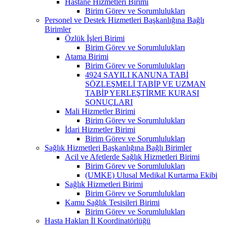
Hastane Hizmetleri Birimi
Birim Görev ve Sorumlulukları
Personel ve Destek Hizmetleri Başkanlığına Bağlı
Birimler
Özlük İşleri Birimi
Birim Görev ve Sorumlulukları
Atama Birimi
Birim Görev ve Sorumlulukları
4924 SAYILI KANUNA TABİ
SÖZLEŞMELİ TABİP VE UZMAN
TABİP YERLEŞTİRME KURASI
SONUÇLARI
Mali Hizmetler Birimi
Birim Görev ve Sorumlulukları
İdari Hizmetler Birimi
Birim Görev ve Sorumlulukları
Sağlık Hizmetleri Başkanlığına Bağlı Birimler
Acil ve Afetlerde Sağlık Hizmetleri Birimi
Birim Görev ve Sorumlulukları
(UMKE) Ulusal Medikal Kurtarma Ekibi
Sağlık Hizmetleri Birimi
Birim Görev ve Sorumlulukları
Kamu Sağlık Tesisileri Birimi
Birim Görev ve Sorumlulukları
Hasta Hakları İl Koordinatörlüğü