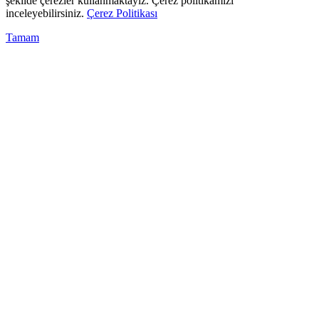
şekilde çerezler kullanmaktayız. Çerez politikamızı
inceleyebilirsiniz.
Çerez Politikası
Tamam