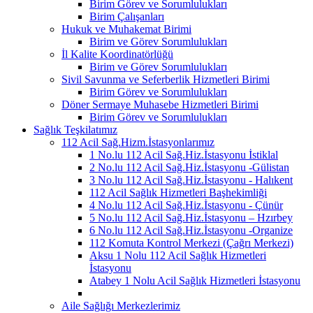
Birim Görev ve Sorumlulukları
Birim Çalışanları
Hukuk ve Muhakemat Birimi
Birim ve Görev Sorumlulukları
İl Kalite Koordinatörlüğü
Birim ve Görev Sorumlulukları
Sivil Savunma ve Seferberlik Hizmetleri Birimi
Birim Görev ve Sorumlulukları
Döner Sermaye Muhasebe Hizmetleri Birimi
Birim Görev ve Sorumlulukları
Sağlık Teşkilatımız
112 Acil Sağ.Hizm.İstasyonlarımız
1 No.lu 112 Acil Sağ.Hiz.İstasyonu İstiklal
2 No.lu 112 Acil Sağ.Hiz.İstasyonu -Gülistan
3 No.lu 112 Acil Sağ.Hiz.İstasyonu - Halıkent
112 Acil Sağlık Hizmetleri Başhekimliği
4 No.lu 112 Acil Sağ.Hiz.İstasyonu - Çünür
5 No.lu 112 Acil Sağ.Hiz.İstasyonu – Hzırbey
6 No.lu 112 Acil Sağ.Hiz.İstasyonu -Organize
112 Komuta Kontrol Merkezi (Çağrı Merkezi)
Aksu 1 Nolu 112 Acil Sağlık Hizmetleri
İstasyonu
Atabey 1 Nolu Acil Sağlık Hizmetleri İstasyonu
Aile Sağlığı Merkezlerimiz