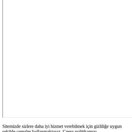
Sitemizde sizlere daha iyi hizmet verebilmek için gizliliğe uygun
şekilde çerezler kullanmaktayız. Çerez politikamızı