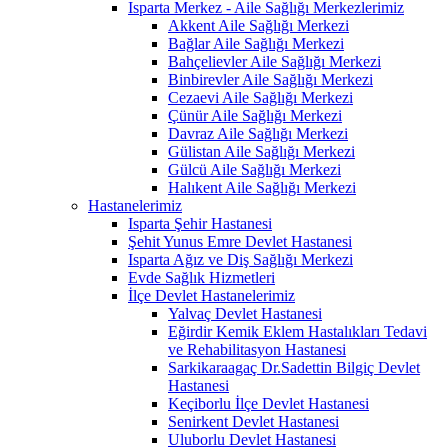
Isparta Merkez - Aile Sağlığı Merkezlerimiz
Akkent Aile Sağlığı Merkezi
Bağlar Aile Sağlığı Merkezi
Bahçelievler Aile Sağlığı Merkezi
Binbirevler Aile Sağlığı Merkezi
Cezaevi Aile Sağlığı Merkezi
Çünür Aile Sağlığı Merkezi
Davraz Aile Sağlığı Merkezi
Gülistan Aile Sağlığı Merkezi
Gülcü Aile Sağlığı Merkezi
Halıkent Aile Sağlığı Merkezi
Hastanelerimiz
Isparta Şehir Hastanesi
Şehit Yunus Emre Devlet Hastanesi
Isparta Ağız ve Diş Sağlığı Merkezi
Evde Sağlık Hizmetleri
İlçe Devlet Hastanelerimiz
Yalvaç Devlet Hastanesi
Eğirdir Kemik Eklem Hastalıkları Tedavi
ve Rehabilitasyon Hastanesi
Sarkikaraagaç Dr.Sadettin Bilgiç Devlet
Hastanesi
Keçiborlu İlçe Devlet Hastanesi
Senirkent Devlet Hastanesi
Uluborlu Devlet Hastanesi