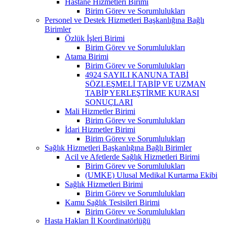
Hastane Hizmetleri Birimi
Birim Görev ve Sorumlulukları
Personel ve Destek Hizmetleri Başkanlığına Bağlı
Birimler
Özlük İşleri Birimi
Birim Görev ve Sorumlulukları
Atama Birimi
Birim Görev ve Sorumlulukları
4924 SAYILI KANUNA TABİ
SÖZLEŞMELİ TABİP VE UZMAN
TABİP YERLEŞTİRME KURASI
SONUÇLARI
Mali Hizmetler Birimi
Birim Görev ve Sorumlulukları
İdari Hizmetler Birimi
Birim Görev ve Sorumlulukları
Sağlık Hizmetleri Başkanlığına Bağlı Birimler
Acil ve Afetlerde Sağlık Hizmetleri Birimi
Birim Görev ve Sorumlulukları
(UMKE) Ulusal Medikal Kurtarma Ekibi
Sağlık Hizmetleri Birimi
Birim Görev ve Sorumlulukları
Kamu Sağlık Tesisileri Birimi
Birim Görev ve Sorumlulukları
Hasta Hakları İl Koordinatörlüğü