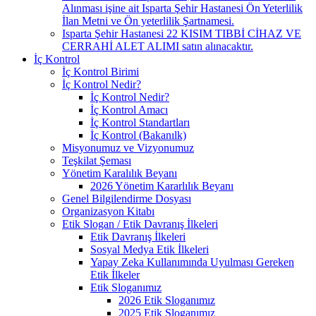
Alınması işine ait Isparta Şehir Hastanesi Ön Yeterlilik
İlan Metni ve Ön yeterlilik Şartnamesi.
Isparta Şehir Hastanesi 22 KISIM TIBBİ CİHAZ VE
CERRAHİ ALET ALIMI satın alınacaktır.
İç Kontrol
İç Kontrol Birimi
İç Kontrol Nedir?
İç Kontrol Nedir?
İç Kontrol Amacı
İç Kontrol Standartları
İç Kontrol (Bakanılk)
Misyonumuz ve Vizyonumuz
Teşkilat Şeması
Yönetim Karalılık Beyanı
2026 Yönetim Kararlılık Beyanı
Genel Bilgilendirme Dosyası
Organizasyon Kitabı
Etik Slogan / Etik Davranış İlkeleri
Etik Davranış İlkeleri
Sosyal Medya Etik İlkeleri
Yapay Zeka Kullanımında Uyulması Gereken
Etik İlkeler
Etik Sloganımız
2026 Etik Sloganımız
2025 Etik Sloganımız