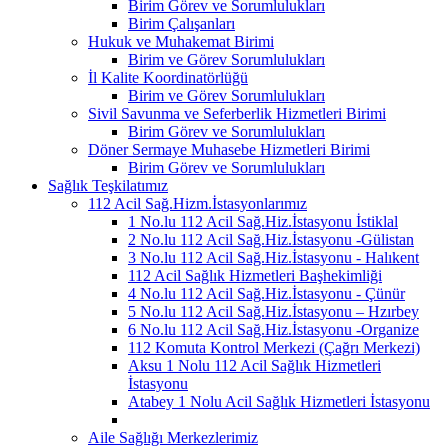
Birim Görev ve Sorumlulukları
Birim Çalışanları
Hukuk ve Muhakemat Birimi
Birim ve Görev Sorumlulukları
İl Kalite Koordinatörlüğü
Birim ve Görev Sorumlulukları
Sivil Savunma ve Seferberlik Hizmetleri Birimi
Birim Görev ve Sorumlulukları
Döner Sermaye Muhasebe Hizmetleri Birimi
Birim Görev ve Sorumlulukları
Sağlık Teşkilatımız
112 Acil Sağ.Hizm.İstasyonlarımız
1 No.lu 112 Acil Sağ.Hiz.İstasyonu İstiklal
2 No.lu 112 Acil Sağ.Hiz.İstasyonu -Gülistan
3 No.lu 112 Acil Sağ.Hiz.İstasyonu - Halıkent
112 Acil Sağlık Hizmetleri Başhekimliği
4 No.lu 112 Acil Sağ.Hiz.İstasyonu - Çünür
5 No.lu 112 Acil Sağ.Hiz.İstasyonu – Hzırbey
6 No.lu 112 Acil Sağ.Hiz.İstasyonu -Organize
112 Komuta Kontrol Merkezi (Çağrı Merkezi)
Aksu 1 Nolu 112 Acil Sağlık Hizmetleri
İstasyonu
Atabey 1 Nolu Acil Sağlık Hizmetleri İstasyonu
Aile Sağlığı Merkezlerimiz