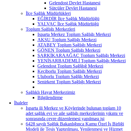
Gelendost Devlet Hastanesi
Sütçüler Devlet Hastanesi
İlçe Sağlık Müdürlükleri
EĞİRDİR İlçe Sağlık Müdürlüğü
YALVAÇ İlçe Sağlık Müdürlüğü
Toplum Sağlığı Merkezleri
Isparta Merkez Toplum Sağlığı Merkezi
AKSU Toplum Sağlığı Merkezi
ATABEY Toplum Sağlığı Merkezi
GÖNEN Toplum Sağlığı Merkezi
ŞARKİKARAAĞAÇ Toplum Sağlığı Merkezi
YENİŞARBADEMLİ Toplum Sağlığı Merkezi
Gelendost Toplum Sağlğığ Merkezi
Keçiborlu Toplum Sağlığı Merkezi
Uluborlu Toplum Sağlğı Merkezi
Senirkent Toplum Sağlığı Merkezi
Sağlıklı Hayat Merkezimiz
Bilgilendirme
İhaleler
Isparta ili Merkez ve Köylerinde bulunan toplam 10
adet sağlık evi ve aile sağlığı merkezlerinin yıkımı ve
sonrasında çevre düzenlemesi yapılması işi
6428 sayılı Sağlık Bakanlığınca Kamu Özel İş Birliği
Modeli ile Tesis Yaptırılması, Yenilenmesi ve Hizmet