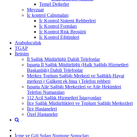
Temel Değerler
Mevzuat
İç kontrol Çalışmaları
İç Kontrol Sistemi Rehberleri
İç Kontrol Formları
İç Kontrol Risk Broşürü
İç Kontrol Eğitimleri
Arabuluculuk
TGAP
İletişim
İl Sağlık Müdürlüğü Dahili Telefonlar
Isparta İl Sağlık Müdürlüğü (Halk Sağlığı Hizmetleri
Başkanlığı) Dahili Telefonlar
Merkez Toplum Sağlığı Merkezi ve Sağlıklı Hayat
merkezi ( Gülkent ek bina ) Telefon rehberi
Isparta Aile Sağlığı Merkezleri ve Aile Hekimleri
Telefon Numaraları
112 Acil Sağlık Hizmetleri İstasyonları
İlçe Sağlık Müdürlükleri ve Toplum Sağlığı Merkezleri
İlçe Hastaneleri
Özel Hastaneler
İçme ve Göl Suları Numune Sonuçları