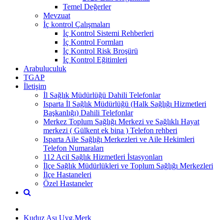
Temel Değerler
Mevzuat
İç kontrol Çalışmaları
İç Kontrol Sistemi Rehberleri
İç Kontrol Formları
İç Kontrol Risk Broşürü
İç Kontrol Eğitimleri
Arabuluculuk
TGAP
İletişim
İl Sağlık Müdürlüğü Dahili Telefonlar
Isparta İl Sağlık Müdürlüğü (Halk Sağlığı Hizmetleri
Başkanlığı) Dahili Telefonlar
Merkez Toplum Sağlığı Merkezi ve Sağlıklı Hayat
merkezi ( Gülkent ek bina ) Telefon rehberi
Isparta Aile Sağlığı Merkezleri ve Aile Hekimleri
Telefon Numaraları
112 Acil Sağlık Hizmetleri İstasyonları
İlçe Sağlık Müdürlükleri ve Toplum Sağlığı Merkezleri
İlçe Hastaneleri
Özel Hastaneler
Kuduz Aşı Uyg.Merk