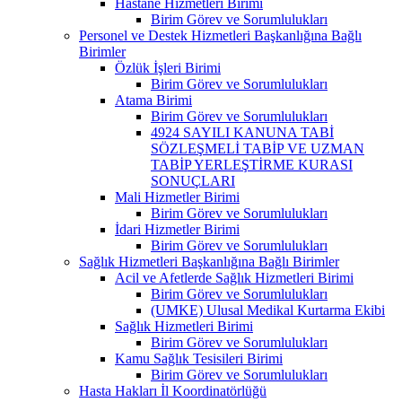
Hastane Hizmetleri Birimi
Birim Görev ve Sorumlulukları
Personel ve Destek Hizmetleri Başkanlığına Bağlı
Birimler
Özlük İşleri Birimi
Birim Görev ve Sorumlulukları
Atama Birimi
Birim Görev ve Sorumlulukları
4924 SAYILI KANUNA TABİ
SÖZLEŞMELİ TABİP VE UZMAN
TABİP YERLEŞTİRME KURASI
SONUÇLARI
Mali Hizmetler Birimi
Birim Görev ve Sorumlulukları
İdari Hizmetler Birimi
Birim Görev ve Sorumlulukları
Sağlık Hizmetleri Başkanlığına Bağlı Birimler
Acil ve Afetlerde Sağlık Hizmetleri Birimi
Birim Görev ve Sorumlulukları
(UMKE) Ulusal Medikal Kurtarma Ekibi
Sağlık Hizmetleri Birimi
Birim Görev ve Sorumlulukları
Kamu Sağlık Tesisileri Birimi
Birim Görev ve Sorumlulukları
Hasta Hakları İl Koordinatörlüğü