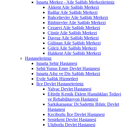
Isparta Merkez - Aile Sağlığı Merkezlerimiz
Akkent Aile Sağlığı Merkezi
Bağlar Aile Sağlığı Merkezi
Bahçelievler Aile Sağlığı Merkezi
Binbirevler Aile Sağlığı Merkezi
Cezaevi Aile Sağlığı Merkezi
Çünür Aile Sağlığı Merkezi
Davraz Aile Sağlığı Merkezi
Gülistan Aile Sağlığı Merkezi
Gülcü Aile Sağlığı Merkezi
Halıkent Aile Sağlığı Merkezi
Hastanelerimiz
Isparta Şehir Hastanesi
Şehit Yunus Emre Devlet Hastanesi
Isparta Ağız ve Diş Sağlığı Merkezi
Evde Sağlık Hizmetleri
İlçe Devlet Hastanelerimiz
Yalvaç Devlet Hastanesi
Eğirdir Kemik Eklem Hastalıkları Tedavi
ve Rehabilitasyon Hastanesi
Sarkikaraagaç Dr.Sadettin Bilgiç Devlet
Hastanesi
Keçiborlu İlçe Devlet Hastanesi
Senirkent Devlet Hastanesi
Uluborlu Devlet Hastanesi