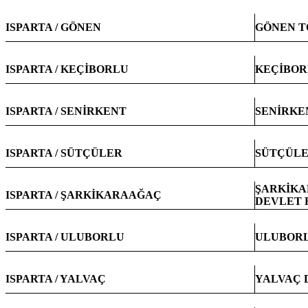
ISPARTA / GÖNEN
GÖNEN T
ISPARTA / KEÇİBORLU
KEÇİBOR
ISPARTA / SENİRKENT
SENİRKE
ISPARTA / SÜTÇÜLER
SÜTÇÜLE
ŞARKİKA
ISPARTA / ŞARKİKARAAĞAÇ
DEVLET 
ISPARTA / ULUBORLU
ULUBORL
ISPARTA / YALVAÇ
YALVAÇ 