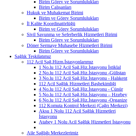
Birim Görev ve Sorumlulukları
Birim Çalışanları
Hukuk ve Muhakemat Birimi
Birim ve Görev Sorumlulukları
İl Kalite Koordinatörlüğü
Birim ve Görev Sorumlulukları
Sivil Savunma ve Seferberlik Hizmetleri Birimi
Birim Görev ve Sorumlulukları
Döner Sermaye Muhasebe Hizmetleri Birimi
Birim Görev ve Sorumlulukları
Sağlık Teşkilatımız
112 Acil Sağ.Hizm.İstasyonlarımız
1 No.lu 112 Acil Sağ.Hiz.İstasyonu İstiklal
2 No.lu 112 Acil Sağ.Hiz.İstasyonu -Gülistan
3 No.lu 112 Acil Sağ.Hiz.İstasyonu - Halıkent
112 Acil Sağlık Hizmetleri Başhekimliği
4 No.lu 112 Acil Sağ.Hiz.İstasyonu - Çünür
5 No.lu 112 Acil Sağ.Hiz.İstasyonu – Hzırbey
6 No.lu 112 Acil Sağ.Hiz.İstasyonu -Organize
112 Komuta Kontrol Merkezi (Çağrı Merkezi)
Aksu 1 Nolu 112 Acil Sağlık Hizmetleri
İstasyonu
Atabey 1 Nolu Acil Sağlık Hizmetleri İstasyonu
Aile Sağlığı Merkezlerimiz