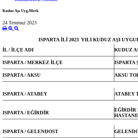
Kuduz Aşı Uyg.Merk
24 Temmuz 2023
ISPARTA İLİ 2023 YILI KUDUZ AŞI UY
İL / İLÇE ADI
KUDUZ A
ISPARTA / MERKEZ İLÇE
ISPARTA 
ISPARTA / AKSU
AKSU TO
ISPARTA / ATABEY
ATABEY 
EĞİRDİR
ISPARTA / EĞİRDİR
HASTANE
ISPARTA / GELENDOST
GELENDO