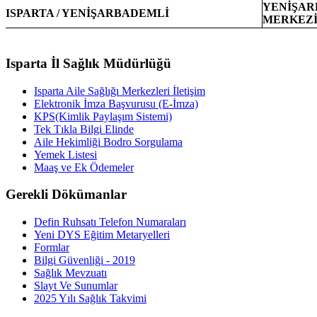
YENİŞAR
ISPARTA / YENİŞARBADEMLİ
MERKEZ
Isparta İl Sağlık Müdürlüğü
Isparta Aile Sağlığı Merkezleri İletişim
Elektronik İmza Başvurusu (E-İmza)
KPS(Kimlik Paylaşım Sistemi)
Tek Tıkla Bilgi Elinde
Aile Hekimliği Bodro Sorgulama
Yemek Listesi
Maaş ve Ek Ödemeler
Gerekli Dökümanlar
Defin Ruhsatı Telefon Numaraları
Yeni DYS Eğitim Metaryelleri
Formlar
Bilgi Güvenliği - 2019
Sağlık Mevzuatı
Slayt Ve Sunumlar
2025 Yılı Sağlık Takvimi