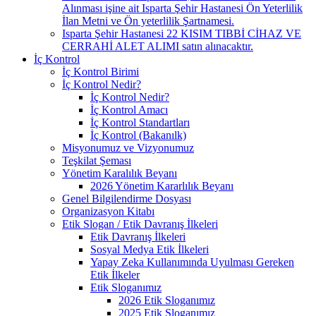
Alınması işine ait Isparta Şehir Hastanesi Ön Yeterlilik
İlan Metni ve Ön yeterlilik Şartnamesi.
Isparta Şehir Hastanesi 22 KISIM TIBBİ CİHAZ VE
CERRAHİ ALET ALIMI satın alınacaktır.
İç Kontrol
İç Kontrol Birimi
İç Kontrol Nedir?
İç Kontrol Nedir?
İç Kontrol Amacı
İç Kontrol Standartları
İç Kontrol (Bakanılk)
Misyonumuz ve Vizyonumuz
Teşkilat Şeması
Yönetim Karalılık Beyanı
2026 Yönetim Kararlılık Beyanı
Genel Bilgilendirme Dosyası
Organizasyon Kitabı
Etik Slogan / Etik Davranış İlkeleri
Etik Davranış İlkeleri
Sosyal Medya Etik İlkeleri
Yapay Zeka Kullanımında Uyulması Gereken
Etik İlkeler
Etik Sloganımız
2026 Etik Sloganımız
2025 Etik Sloganımız