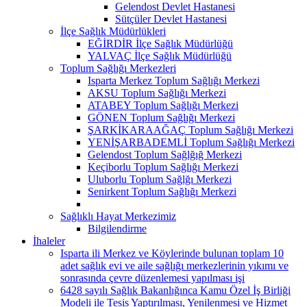
Gelendost Devlet Hastanesi
Sütçüler Devlet Hastanesi
İlçe Sağlık Müdürlükleri
EĞİRDİR İlçe Sağlık Müdürlüğü
YALVAÇ İlçe Sağlık Müdürlüğü
Toplum Sağlığı Merkezleri
Isparta Merkez Toplum Sağlığı Merkezi
AKSU Toplum Sağlığı Merkezi
ATABEY Toplum Sağlığı Merkezi
GÖNEN Toplum Sağlığı Merkezi
ŞARKİKARAAĞAÇ Toplum Sağlığı Merkezi
YENİŞARBADEMLİ Toplum Sağlığı Merkezi
Gelendost Toplum Sağlğığ Merkezi
Keçiborlu Toplum Sağlığı Merkezi
Uluborlu Toplum Sağlğı Merkezi
Senirkent Toplum Sağlığı Merkezi
Sağlıklı Hayat Merkezimiz
Bilgilendirme
İhaleler
Isparta ili Merkez ve Köylerinde bulunan toplam 10
adet sağlık evi ve aile sağlığı merkezlerinin yıkımı ve
sonrasında çevre düzenlemesi yapılması işi
6428 sayılı Sağlık Bakanlığınca Kamu Özel İş Birliği
Modeli ile Tesis Yaptırılması, Yenilenmesi ve Hizmet