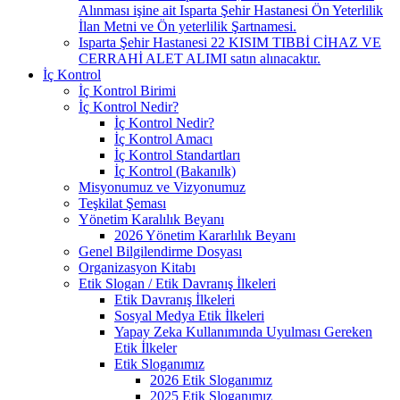
Alınması işine ait Isparta Şehir Hastanesi Ön Yeterlilik
İlan Metni ve Ön yeterlilik Şartnamesi.
Isparta Şehir Hastanesi 22 KISIM TIBBİ CİHAZ VE
CERRAHİ ALET ALIMI satın alınacaktır.
İç Kontrol
İç Kontrol Birimi
İç Kontrol Nedir?
İç Kontrol Nedir?
İç Kontrol Amacı
İç Kontrol Standartları
İç Kontrol (Bakanılk)
Misyonumuz ve Vizyonumuz
Teşkilat Şeması
Yönetim Karalılık Beyanı
2026 Yönetim Kararlılık Beyanı
Genel Bilgilendirme Dosyası
Organizasyon Kitabı
Etik Slogan / Etik Davranış İlkeleri
Etik Davranış İlkeleri
Sosyal Medya Etik İlkeleri
Yapay Zeka Kullanımında Uyulması Gereken
Etik İlkeler
Etik Sloganımız
2026 Etik Sloganımız
2025 Etik Sloganımız