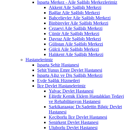
Isparta Merkez - Aile Sağlığı Merkezlerimiz
Akkent Aile Sağlığı Merkezi
Bağlar Aile Sağlığı Merkezi
Bahçelievler Aile Sağlığı Merkezi
Binbirevler Aile Sağlığı Merkezi
Cezaevi Aile Sağlığı Merkezi
Çünür Aile Sağlığı Merkezi
Davraz Aile Sağlığı Merkezi
Gülistan Aile Sağlığı Merkezi
Gülcü Aile Sağlığı Merkezi
Halıkent Aile Sağlığı Merkezi
Hastanelerimiz
Isparta Şehir Hastanesi
Şehit Yunus Emre Devlet Hastanesi
Isparta Ağız ve Diş Sağlığı Merkezi
Evde Sağlık Hizmetleri
İlçe Devlet Hastanelerimiz
Yalvaç Devlet Hastanesi
Eğirdir Kemik Eklem Hastalıkları Tedavi
ve Rehabilitasyon Hastanesi
Sarkikaraagaç Dr.Sadettin Bilgiç Devlet
Hastanesi
Keçiborlu İlçe Devlet Hastanesi
Senirkent Devlet Hastanesi
Uluborlu Devlet Hastanesi