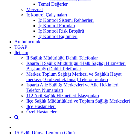
Temel Değerler
Mevzuat
İç kontrol Çalışmaları
İç Kontrol Sistemi Rehberleri
İç Kontrol Formları
İç Kontrol Risk Broşürü
İç Kontrol Eğitimleri
Arabuluculuk
TGAP
İletişim
İl Sağlık Müdürlüğü Dahili Telefonlar
Isparta İl Sağlık Müdürlüğü (Halk Sağlığı Hizmetleri
Başkanlığı) Dahili Telefonlar
Merkez Toplum Sağlığı Merkezi ve Sağlıklı Hayat
merkezi ( Gülkent ek bina ) Telefon rehberi
Isparta Aile Sağlığı Merkezleri ve Aile Hekimleri
Telefon Numaraları
112 Acil Sağlık Hizmetleri İstasyonları
İlçe Sağlık Müdürlükleri ve Toplum Sağlığı Merkezleri
İlçe Hastaneleri
Özel Hastaneler
15 Eylül Dünya Lenfoma Günü