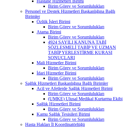
Hastane Hizmetleri Birimi
Birim Görev ve Sorumlulukları
Personel ve Destek Hizmetleri Başkanlığına Bağlı
Birimler
Özlük İşleri Birimi
Birim Görev ve Sorumlulukları
Atama Birimi
Birim Görev ve Sorumlulukları
4924 SAYILI KANUNA TABİ
SÖZLEŞMELİ TABİP VE UZMAN
TABİP YERLEŞTİRME KURASI
SONUÇLARI
Mali Hizmetler Birimi
Birim Görev ve Sorumlulukları
İdari Hizmetler Birimi
Birim Görev ve Sorumlulukları
Sağlık Hizmetleri Başkanlığına Bağlı Birimler
Acil ve Afetlerde Sağlık Hizmetleri Birimi
Birim Görev ve Sorumlulukları
(UMKE) Ulusal Medikal Kurtarma Ekibi
Sağlık Hizmetleri Birimi
Birim Görev ve Sorumlulukları
Kamu Sağlık Tesisileri Birimi
Birim Görev ve Sorumlulukları
Hasta Hakları İl Koordinatörlüğü