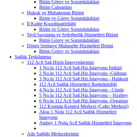
Birim Görev ve Sorumlulukları
Birim Çalışanları
Hukuk ve Muhakemat Birimi
Birim ve Görev Sorumlulukları
İl Kalite Koordinatörlüğü
Birim ve Görev Sorumlulukları
Sivil Savunma ve Seferberlik Hizmetleri Birimi
Birim Görev ve Sorumlulukları
Döner Sermaye Muhasebe Hizmetleri Birimi
Birim Görev ve Sorumlulukları
Sağlık Teşkilatımız
112 Acil Sağ.Hizm.İstasyonlarımız
1 No.lu 112 Acil Sağ.Hiz.İstasyonu İstiklal
2 No.lu 112 Acil Sağ.Hiz.İstasyonu -Gülistan
3 No.lu 112 Acil Sağ.Hiz.İstasyonu - Halıkent
112 Acil Sağlık Hizmetleri Başhekimliği
4 No.lu 112 Acil Sağ.Hiz.İstasyonu - Çünür
5 No.lu 112 Acil Sağ.Hiz.İstasyonu – Hzırbey
6 No.lu 112 Acil Sağ.Hiz.İstasyonu -Organize
112 Komuta Kontrol Merkezi (Çağrı Merkezi)
Aksu 1 Nolu 112 Acil Sağlık Hizmetleri
İstasyonu
Atabey 1 Nolu Acil Sağlık Hizmetleri İstasyonu
Aile Sağlığı Merkezlerimiz