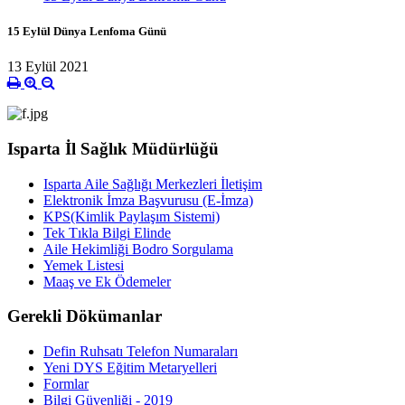
15 Eylül Dünya Lenfoma Günü
13 Eylül 2021
Isparta İl Sağlık Müdürlüğü
Isparta Aile Sağlığı Merkezleri İletişim
Elektronik İmza Başvurusu (E-İmza)
KPS(Kimlik Paylaşım Sistemi)
Tek Tıkla Bilgi Elinde
Aile Hekimliği Bodro Sorgulama
Yemek Listesi
Maaş ve Ek Ödemeler
Gerekli Dökümanlar
Defin Ruhsatı Telefon Numaraları
Yeni DYS Eğitim Metaryelleri
Formlar
Bilgi Güvenliği - 2019