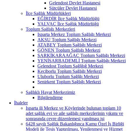
Gelendost Devlet Hastanesi
Sütçüler Devlet Hastanesi
İlçe Sağlık Müdürlükleri
EĞİRDİR İlçe Sağlık Müdürlüğü
YALVAÇ İlçe Sağlık Müdürlüğü
Toplum Sağlığı Merkezleri
Isparta Merkez Toplum Sağlığı Merkezi
AKSU Toplum Sağlığı Merkezi
ATABEY Toplum Sağlığı Merkezi
GÖNEN Toplum Sağlığı Merkezi
ŞARKİKARAAĞAÇ Toplum Sağlığı Merkezi
YENİŞARBADEMLİ Toplum Sağlığı Merkezi
Gelendost Toplum Sağlğığ Merkezi
Keçiborlu Toplum Sağlığı Merkezi
Uluborlu Toplum Sağlğı Merkezi
Senirkent Toplum Sağlığı Merkezi
Sağlıklı Hayat Merkezimiz
Bilgilendirme
İhaleler
Isparta ili Merkez ve Köylerinde bulunan toplam 10
adet sağlık evi ve aile sağlığı merkezlerinin yıkımı ve
sonrasında çevre düzenlemesi yapılması işi
6428 sayılı Sağlık Bakanlığınca Kamu Özel İş Birliği
Modeli ile Tesis Yaptırılması, Yenilenmesi ve Hizmet