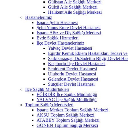
Gülistan Aile Sağlığı Merkezi
Gülcü Aile Sağlığı Merkezi
Halıkent Aile Sağlığı Merkezi
Hastanelerimiz
Isparta Şehir Hastanesi
Şehit Yunus Emre Devlet Hastanesi
Isparta Ağız ve Diş Sağlığı Merkezi
Evde Sağlık Hizmetleri
İlçe Devlet Hastanelerimiz
Yalvaç Devlet Hastanesi
Eğirdir Kemik Eklem Hastalıkları Tedavi ve
Sarkikaraagaç Dr.Sadettin Bilgiç Devlet Has
Keçiborlu İlçe Devlet Hastanesi
Senirkent Devlet Hastanesi
Uluborlu Devlet Hastanesi
Gelendost Devlet Hastanesi
Sütçüler Devlet Hastanesi
İlçe Sağlık Müdürlükleri
EĞİRDİR İlçe Sağlık Müdürlüğü
YALVAÇ İlçe Sağlık Müdürlüğü
Toplum Sağlığı Merkezleri
Isparta Merkez Toplum Sağlığı Merkezi
AKSU Toplum Sağlığı Merkezi
ATABEY Toplum Sağlığı Merkezi
GÖNEN Toplum Sağlığı Merkezi