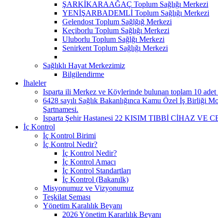
ŞARKİKARAAĞAÇ Toplum Sağlığı Merkezi
YENİŞARBADEMLİ Toplum Sağlığı Merkezi
Gelendost Toplum Sağlğığ Merkezi
Keçiborlu Toplum Sağlığı Merkezi
Uluborlu Toplum Sağlğı Merkezi
Senirkent Toplum Sağlığı Merkezi
Sağlıklı Hayat Merkezimiz
Bilgilendirme
İhaleler
Isparta ili Merkez ve Köylerinde bulunan toplam 10 adet s
6428 sayılı Sağlık Bakanlığınca Kamu Özel İş Birliği Mode
Şartnamesi.
Isparta Şehir Hastanesi 22 KISIM TIBBİ CİHAZ VE C
İç Kontrol
İç Kontrol Birimi
İç Kontrol Nedir?
İç Kontrol Nedir?
İç Kontrol Amacı
İç Kontrol Standartları
İç Kontrol (Bakanılk)
Misyonumuz ve Vizyonumuz
Teşkilat Şeması
Yönetim Karalılık Beyanı
2026 Yönetim Kararlılık Beyanı