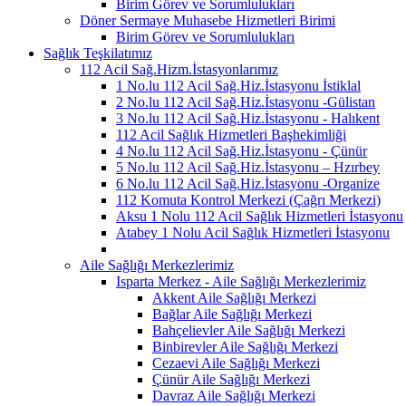
Birim Görev ve Sorumlulukları
Döner Sermaye Muhasebe Hizmetleri Birimi
Birim Görev ve Sorumlulukları
Sağlık Teşkilatımız
112 Acil Sağ.Hizm.İstasyonlarımız
1 No.lu 112 Acil Sağ.Hiz.İstasyonu İstiklal
2 No.lu 112 Acil Sağ.Hiz.İstasyonu -Gülistan
3 No.lu 112 Acil Sağ.Hiz.İstasyonu - Halıkent
112 Acil Sağlık Hizmetleri Başhekimliği
4 No.lu 112 Acil Sağ.Hiz.İstasyonu - Çünür
5 No.lu 112 Acil Sağ.Hiz.İstasyonu – Hzırbey
6 No.lu 112 Acil Sağ.Hiz.İstasyonu -Organize
112 Komuta Kontrol Merkezi (Çağrı Merkezi)
Aksu 1 Nolu 112 Acil Sağlık Hizmetleri İstasyonu
Atabey 1 Nolu Acil Sağlık Hizmetleri İstasyonu
Aile Sağlığı Merkezlerimiz
Isparta Merkez - Aile Sağlığı Merkezlerimiz
Akkent Aile Sağlığı Merkezi
Bağlar Aile Sağlığı Merkezi
Bahçelievler Aile Sağlığı Merkezi
Binbirevler Aile Sağlığı Merkezi
Cezaevi Aile Sağlığı Merkezi
Çünür Aile Sağlığı Merkezi
Davraz Aile Sağlığı Merkezi