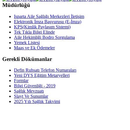
Müdürlüğü
Isparta Aile Sağlığı Merkezleri İletişim
Elektronik İmza Başvurusu (E-İmza)
KPS(Kimlik Paylaşım Sistemi)
Tek Tıkla Bilgi Elinde
Aile Hekimliği Bodro Sorgulama
Yemek Listesi
Maaş ve Ek Ödemeler
Gerekli Dökümanlar
Defin Ruhsatı Telefon Numaraları
Yeni DYS Eğitim Metaryelleri
Formlar
Bilgi Güvenliği - 2019
Sağlık Mevzuatı
Slayt Ve Sunumlar
2025 Yılı Sağlık Takvimi