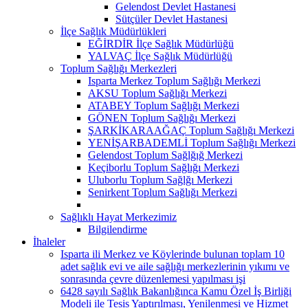
Gelendost Devlet Hastanesi
Sütçüler Devlet Hastanesi
İlçe Sağlık Müdürlükleri
EĞİRDİR İlçe Sağlık Müdürlüğü
YALVAÇ İlçe Sağlık Müdürlüğü
Toplum Sağlığı Merkezleri
Isparta Merkez Toplum Sağlığı Merkezi
AKSU Toplum Sağlığı Merkezi
ATABEY Toplum Sağlığı Merkezi
GÖNEN Toplum Sağlığı Merkezi
ŞARKİKARAAĞAÇ Toplum Sağlığı Merkezi
YENİŞARBADEMLİ Toplum Sağlığı Merkezi
Gelendost Toplum Sağlğığ Merkezi
Keçiborlu Toplum Sağlığı Merkezi
Uluborlu Toplum Sağlğı Merkezi
Senirkent Toplum Sağlığı Merkezi
Sağlıklı Hayat Merkezimiz
Bilgilendirme
İhaleler
Isparta ili Merkez ve Köylerinde bulunan toplam 10
adet sağlık evi ve aile sağlığı merkezlerinin yıkımı ve
sonrasında çevre düzenlemesi yapılması işi
6428 sayılı Sağlık Bakanlığınca Kamu Özel İş Birliği
Modeli ile Tesis Yaptırılması, Yenilenmesi ve Hizmet