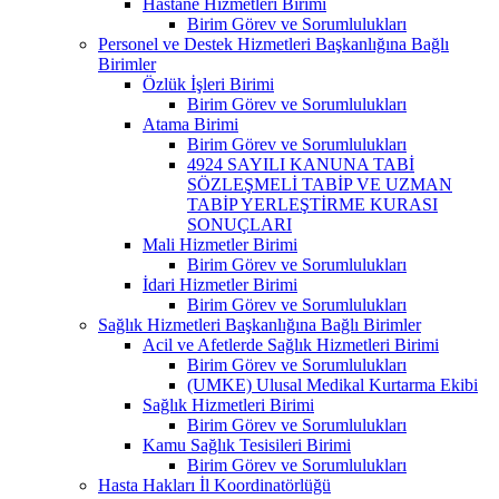
Hastane Hizmetleri Birimi
Birim Görev ve Sorumlulukları
Personel ve Destek Hizmetleri Başkanlığına Bağlı
Birimler
Özlük İşleri Birimi
Birim Görev ve Sorumlulukları
Atama Birimi
Birim Görev ve Sorumlulukları
4924 SAYILI KANUNA TABİ
SÖZLEŞMELİ TABİP VE UZMAN
TABİP YERLEŞTİRME KURASI
SONUÇLARI
Mali Hizmetler Birimi
Birim Görev ve Sorumlulukları
İdari Hizmetler Birimi
Birim Görev ve Sorumlulukları
Sağlık Hizmetleri Başkanlığına Bağlı Birimler
Acil ve Afetlerde Sağlık Hizmetleri Birimi
Birim Görev ve Sorumlulukları
(UMKE) Ulusal Medikal Kurtarma Ekibi
Sağlık Hizmetleri Birimi
Birim Görev ve Sorumlulukları
Kamu Sağlık Tesisileri Birimi
Birim Görev ve Sorumlulukları
Hasta Hakları İl Koordinatörlüğü