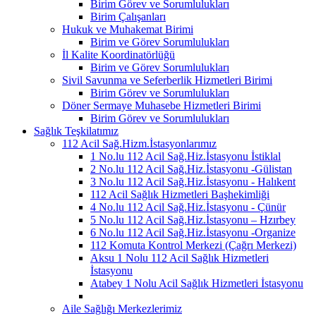
Birim Görev ve Sorumlulukları
Birim Çalışanları
Hukuk ve Muhakemat Birimi
Birim ve Görev Sorumlulukları
İl Kalite Koordinatörlüğü
Birim ve Görev Sorumlulukları
Sivil Savunma ve Seferberlik Hizmetleri Birimi
Birim Görev ve Sorumlulukları
Döner Sermaye Muhasebe Hizmetleri Birimi
Birim Görev ve Sorumlulukları
Sağlık Teşkilatımız
112 Acil Sağ.Hizm.İstasyonlarımız
1 No.lu 112 Acil Sağ.Hiz.İstasyonu İstiklal
2 No.lu 112 Acil Sağ.Hiz.İstasyonu -Gülistan
3 No.lu 112 Acil Sağ.Hiz.İstasyonu - Halıkent
112 Acil Sağlık Hizmetleri Başhekimliği
4 No.lu 112 Acil Sağ.Hiz.İstasyonu - Çünür
5 No.lu 112 Acil Sağ.Hiz.İstasyonu – Hzırbey
6 No.lu 112 Acil Sağ.Hiz.İstasyonu -Organize
112 Komuta Kontrol Merkezi (Çağrı Merkezi)
Aksu 1 Nolu 112 Acil Sağlık Hizmetleri
İstasyonu
Atabey 1 Nolu Acil Sağlık Hizmetleri İstasyonu
Aile Sağlığı Merkezlerimiz