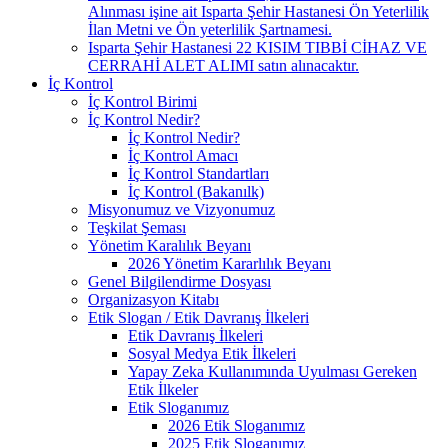
Alınması işine ait Isparta Şehir Hastanesi Ön Yeterlilik
İlan Metni ve Ön yeterlilik Şartnamesi.
Isparta Şehir Hastanesi 22 KISIM TIBBİ CİHAZ VE
CERRAHİ ALET ALIMI satın alınacaktır.
İç Kontrol
İç Kontrol Birimi
İç Kontrol Nedir?
İç Kontrol Nedir?
İç Kontrol Amacı
İç Kontrol Standartları
İç Kontrol (Bakanılk)
Misyonumuz ve Vizyonumuz
Teşkilat Şeması
Yönetim Karalılık Beyanı
2026 Yönetim Kararlılık Beyanı
Genel Bilgilendirme Dosyası
Organizasyon Kitabı
Etik Slogan / Etik Davranış İlkeleri
Etik Davranış İlkeleri
Sosyal Medya Etik İlkeleri
Yapay Zeka Kullanımında Uyulması Gereken
Etik İlkeler
Etik Sloganımız
2026 Etik Sloganımız
2025 Etik Sloganımız