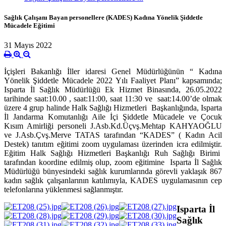
Sağlık Çalışanı Bayan personellere (KADES) Kadına Yönelik Şiddetle
Mücadele Eğitimi
31 Mayıs 2022
İçişleri Bakanlığı İller idaresi Genel Müdürlüğünün “ Kadına
Yönelik Şiddetle Mücadele 2022 Yılı Faaliyet Planı” kapsamında;
Isparta İl Sağlık Müdürlüğü Ek Hizmet Binasında, 26.05.2022
tarihinde saat:10.00 , saat:11:00, saat 11:30 ve saat:14.00’de olmak
üzere 4 grup halinde Halk Sağlığı Hizmetleri Başkanlığında, Isparta
İl Jandarma Komutanlığı Aile İçi Şiddetle Mücadele ve Çocuk
Kısım Amirliği personeli J.Asb.Kd.Üçvş.Mehtap KAHYAOĞLU
ve J.Asb.Çvş.Merve TATAS tarafından “KADES” ( Kadın Acil
Destek) tanıtım eğitimi zoom uygulaması üzerinden icra edilmiştir.
Eğitim Halk Sağlığı Hizmetleri Başkanlığı Ruh Sağlığı Birimi
tarafından koordine edilmiş olup, zoom eğitimine Isparta İl Sağlık
Müdürlüğü bünyesindeki sağlık kurumlarında görevli yaklaşık 867
kadın sağlık çalışanlarının katılımıyla, KADES uygulamasının cep
telefonlarına yüklenmesi sağlanmıştır.
Isparta İl
Sağlık