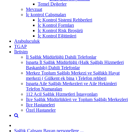
Temel Değerler
Mevzuat
İç kontrol Çalışmaları
İç Kontrol Sistemi Rehberleri
İç Kontrol Formları
İç Kontrol Risk Broşürü
İç Kontrol Eğitimleri
Arabuluculuk
TGAP
İletişim
İl Sağlık Müdürlüğü Dahili Telefonlar
Isparta İl Sağlık Müdürlüğü (Halk Sağlığı Hizmetleri
Başkanlığı) Dahili Telefonlar
Merkez Toplum Sağlığı Merkezi ve Sağlıklı Hayat
merkezi ( Gülkent ek bina ) Telefon rehberi
Isparta Aile Sağlığı Merkezleri ve Aile Hekimleri
Telefon Numaraları
112 Acil Sağlık Hizmetleri İstasyonları
İlçe Sağlık Müdürlükleri ve Toplum Sağlığı Merkezleri
İlçe Hastaneleri
Özel Hastaneler
Sağlık Çalışanı Bayan personellere ...