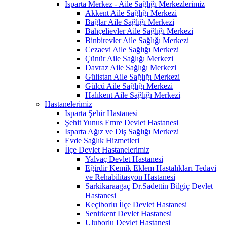
Isparta Merkez - Aile Sağlığı Merkezlerimiz
Akkent Aile Sağlığı Merkezi
Bağlar Aile Sağlığı Merkezi
Bahçelievler Aile Sağlığı Merkezi
Binbirevler Aile Sağlığı Merkezi
Cezaevi Aile Sağlığı Merkezi
Çünür Aile Sağlığı Merkezi
Davraz Aile Sağlığı Merkezi
Gülistan Aile Sağlığı Merkezi
Gülcü Aile Sağlığı Merkezi
Halıkent Aile Sağlığı Merkezi
Hastanelerimiz
Isparta Şehir Hastanesi
Şehit Yunus Emre Devlet Hastanesi
Isparta Ağız ve Diş Sağlığı Merkezi
Evde Sağlık Hizmetleri
İlçe Devlet Hastanelerimiz
Yalvaç Devlet Hastanesi
Eğirdir Kemik Eklem Hastalıkları Tedavi
ve Rehabilitasyon Hastanesi
Sarkikaraagaç Dr.Sadettin Bilgiç Devlet
Hastanesi
Keçiborlu İlçe Devlet Hastanesi
Senirkent Devlet Hastanesi
Uluborlu Devlet Hastanesi