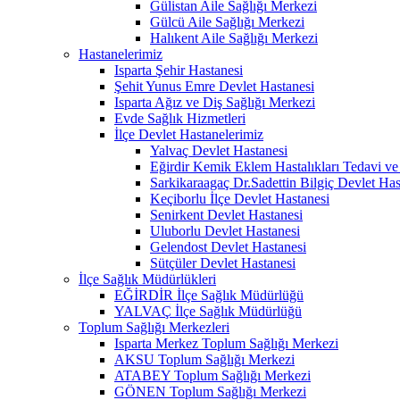
Gülistan Aile Sağlığı Merkezi
Gülcü Aile Sağlığı Merkezi
Halıkent Aile Sağlığı Merkezi
Hastanelerimiz
Isparta Şehir Hastanesi
Şehit Yunus Emre Devlet Hastanesi
Isparta Ağız ve Diş Sağlığı Merkezi
Evde Sağlık Hizmetleri
İlçe Devlet Hastanelerimiz
Yalvaç Devlet Hastanesi
Eğirdir Kemik Eklem Hastalıkları Tedavi ve
Sarkikaraagaç Dr.Sadettin Bilgiç Devlet Has
Keçiborlu İlçe Devlet Hastanesi
Senirkent Devlet Hastanesi
Uluborlu Devlet Hastanesi
Gelendost Devlet Hastanesi
Sütçüler Devlet Hastanesi
İlçe Sağlık Müdürlükleri
EĞİRDİR İlçe Sağlık Müdürlüğü
YALVAÇ İlçe Sağlık Müdürlüğü
Toplum Sağlığı Merkezleri
Isparta Merkez Toplum Sağlığı Merkezi
AKSU Toplum Sağlığı Merkezi
ATABEY Toplum Sağlığı Merkezi
GÖNEN Toplum Sağlığı Merkezi