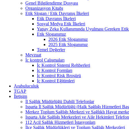
Genel Bilgilendirme Dosyası
Organizasyon Kitabı
Etik Slogan / Etik Davranış İlkeleri
Etik Davranış İlkeleri
Sosyal Medya Etik İlkeleri
Yapay Zeka Kullanımında Uyulması Gereken Etik 
Etik Sloganımız
2026 Etik Sloganımız
2025 Etik Sloganımız
Temel Değerler
Mevzuat
İç kontrol Çalışmaları
İç Kontrol Sistemi Rehberleri
İç Kontrol Formları
İç Kontrol Risk Broşürü
İç Kontrol Eğitimleri
Arabuluculuk
TGAP
İletişim
İl Sağlık Müdürlüğü Dahili Telefonlar
Isparta İl Sağlık Müdürlüğü (Halk Sağlığı Hizmetleri Baş
Merkez Toplum Sağlığı Merkezi ve Sağlıklı Hayat merkezi
Isparta Aile Sağlığı Merkezleri ve Aile Hekimleri Telefo
112 Acil Sağlık Hizmetleri İstasyonları
İlçe Sağlık Müdürlükleri ve Toplum Sağlığı Merkezleri