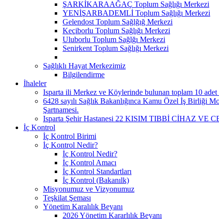
ŞARKİKARAAĞAÇ Toplum Sağlığı Merkezi
YENİŞARBADEMLİ Toplum Sağlığı Merkezi
Gelendost Toplum Sağlğığ Merkezi
Keçiborlu Toplum Sağlığı Merkezi
Uluborlu Toplum Sağlğı Merkezi
Senirkent Toplum Sağlığı Merkezi
Sağlıklı Hayat Merkezimiz
Bilgilendirme
İhaleler
Isparta ili Merkez ve Köylerinde bulunan toplam 10 adet s
6428 sayılı Sağlık Bakanlığınca Kamu Özel İş Birliği Mode
Şartnamesi.
Isparta Şehir Hastanesi 22 KISIM TIBBİ CİHAZ VE C
İç Kontrol
İç Kontrol Birimi
İç Kontrol Nedir?
İç Kontrol Nedir?
İç Kontrol Amacı
İç Kontrol Standartları
İç Kontrol (Bakanılk)
Misyonumuz ve Vizyonumuz
Teşkilat Şeması
Yönetim Karalılık Beyanı
2026 Yönetim Kararlılık Beyanı