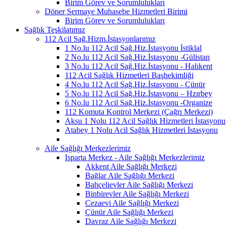
Birim Görev ve Sorumlulukları
Döner Sermaye Muhasebe Hizmetleri Birimi
Birim Görev ve Sorumlulukları
Sağlık Teşkilatımız
112 Acil Sağ.Hizm.İstasyonlarımız
1 No.lu 112 Acil Sağ.Hiz.İstasyonu İstiklal
2 No.lu 112 Acil Sağ.Hiz.İstasyonu -Gülistan
3 No.lu 112 Acil Sağ.Hiz.İstasyonu - Halıkent
112 Acil Sağlık Hizmetleri Başhekimliği
4 No.lu 112 Acil Sağ.Hiz.İstasyonu - Çünür
5 No.lu 112 Acil Sağ.Hiz.İstasyonu – Hzırbey
6 No.lu 112 Acil Sağ.Hiz.İstasyonu -Organize
112 Komuta Kontrol Merkezi (Çağrı Merkezi)
Aksu 1 Nolu 112 Acil Sağlık Hizmetleri İstasyonu
Atabey 1 Nolu Acil Sağlık Hizmetleri İstasyonu
Aile Sağlığı Merkezlerimiz
Isparta Merkez - Aile Sağlığı Merkezlerimiz
Akkent Aile Sağlığı Merkezi
Bağlar Aile Sağlığı Merkezi
Bahçelievler Aile Sağlığı Merkezi
Binbirevler Aile Sağlığı Merkezi
Cezaevi Aile Sağlığı Merkezi
Çünür Aile Sağlığı Merkezi
Davraz Aile Sağlığı Merkezi