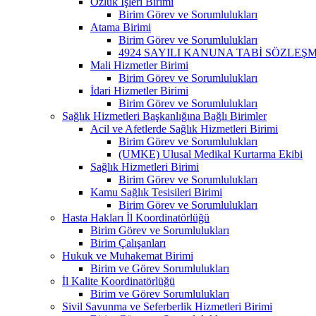
Özlük İşleri Birimi
Birim Görev ve Sorumlulukları
Atama Birimi
Birim Görev ve Sorumlulukları
4924 SAYILI KANUNA TABİ SÖZLEŞ
Mali Hizmetler Birimi
Birim Görev ve Sorumlulukları
İdari Hizmetler Birimi
Birim Görev ve Sorumlulukları
Sağlık Hizmetleri Başkanlığına Bağlı Birimler
Acil ve Afetlerde Sağlık Hizmetleri Birimi
Birim Görev ve Sorumlulukları
(UMKE) Ulusal Medikal Kurtarma Ekibi
Sağlık Hizmetleri Birimi
Birim Görev ve Sorumlulukları
Kamu Sağlık Tesisileri Birimi
Birim Görev ve Sorumlulukları
Hasta Hakları İl Koordinatörlüğü
Birim Görev ve Sorumlulukları
Birim Çalışanları
Hukuk ve Muhakemat Birimi
Birim ve Görev Sorumlulukları
İl Kalite Koordinatörlüğü
Birim ve Görev Sorumlulukları
Sivil Savunma ve Seferberlik Hizmetleri Birimi