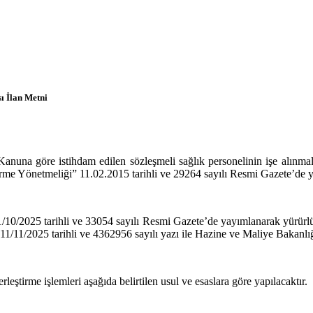
ı İlan Metni
Kanuna göre istihdam edilen sözleşmeli sağlık personelinin işe alınma
rme Yönetmeliği” 11.02.2015 tarihli ve 29264 sayılı Resmi Gazete’de y
21/10/2025 tarihli ve 33054 sayılı Resmi Gazete’de yayımlanarak yürür
 11/11/2025 tarihli ve 4362956 sayılı yazı ile Hazine ve Maliye Bakanlığ
tirme işlemleri aşağıda belirtilen usul ve esaslara göre yapılacaktır.