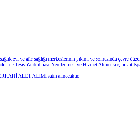
ağlık evi ve aile sağlığı merkezlerinin yıkımı ve sonrasında çevre düze
li ile Tesis Yaptırılması, Yenilenmesi ve Hizmet Alınması işine ait Ispa
ERRAHİ ALET ALIMI satın alınacaktır.