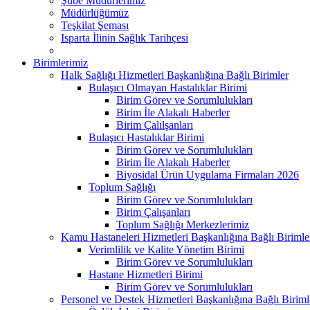
Şube Müdürlerimiz
Müdürlüğümüz
Teşkilat Şeması
Isparta İlinin Sağlık Tarihçesi
Birimlerimiz
Halk Sağlığı Hizmetleri Başkanlığına Bağlı Birimler
Bulaşıcı Olmayan Hastalıklar Birimi
Birim Görev ve Sorumlulukları
Birim İle Alakalı Haberler
Birim Çalılşanları
Bulaşıcı Hastalıklar Birimi
Birim Görev ve Sorumlulukları
Birim İle Alakalı Haberler
Biyosidal Ürün Uygulama Firmaları 2026
Toplum Sağlığı
Birim Görev ve Sorumlulukları
Birim Çalışanları
Toplum Sağlığı Merkezlerimiz
Kamu Hastaneleri Hizmetleri Başkanlığına Bağlı Birimle
Verimlilik ve Kalite Yönetim Birimi
Birim Görev ve Sorumlulukları
Hastane Hizmetleri Birimi
Birim Görev ve Sorumlulukları
Personel ve Destek Hizmetleri Başkanlığına Bağlı Biriml