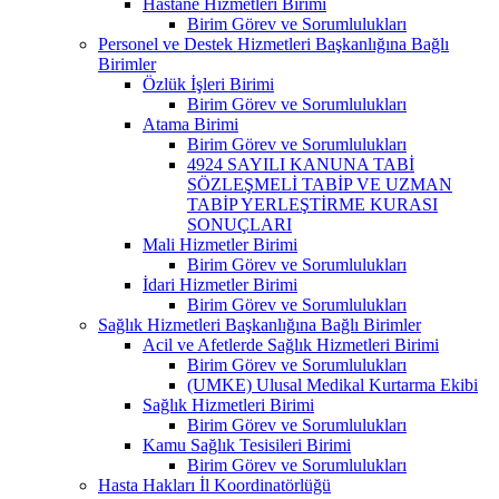
Hastane Hizmetleri Birimi
Birim Görev ve Sorumlulukları
Personel ve Destek Hizmetleri Başkanlığına Bağlı
Birimler
Özlük İşleri Birimi
Birim Görev ve Sorumlulukları
Atama Birimi
Birim Görev ve Sorumlulukları
4924 SAYILI KANUNA TABİ
SÖZLEŞMELİ TABİP VE UZMAN
TABİP YERLEŞTİRME KURASI
SONUÇLARI
Mali Hizmetler Birimi
Birim Görev ve Sorumlulukları
İdari Hizmetler Birimi
Birim Görev ve Sorumlulukları
Sağlık Hizmetleri Başkanlığına Bağlı Birimler
Acil ve Afetlerde Sağlık Hizmetleri Birimi
Birim Görev ve Sorumlulukları
(UMKE) Ulusal Medikal Kurtarma Ekibi
Sağlık Hizmetleri Birimi
Birim Görev ve Sorumlulukları
Kamu Sağlık Tesisileri Birimi
Birim Görev ve Sorumlulukları
Hasta Hakları İl Koordinatörlüğü