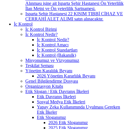
Alınması işine ait Isparta Şehir Hastanesi Ön Yeterlilik
İlan Metni ve Ön yeterlilik Şartnamesi.
Isparta Şehir Hastanesi 22 KISIM TIBBİ CİHAZ VE
CERRAHİ ALET ALIMI satın alınacaktır.
İç Kontrol
İç Kontrol Birimi
İç Kontrol Nedir?
İç Kontrol Nedir?
İç Kontrol Amacı
İç Kontrol Standartları
İç Kontrol (Bakanılk)
Misyonumuz ve Vizyonumuz
Teşkilat Şeması
Yönetim Karalılık Beyanı
2026 Yönetim Kararlılık Beyanı
Genel Bilgilendirme Dosyası
Organizasyon Kitabı
Etik Slogan / Etik Davranış İlkeleri
Etik Davranış İlkeleri
Sosyal Medya Etik İlkeleri
Yapay Zeka Kullanımında Uyulması Gereken
Etik İlkeler
Etik Sloganımız
2026 Etik Sloganımız
2025 Etik Sloganımız