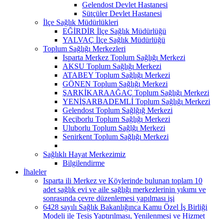
Gelendost Devlet Hastanesi
Sütçüler Devlet Hastanesi
İlçe Sağlık Müdürlükleri
EĞİRDİR İlçe Sağlık Müdürlüğü
YALVAÇ İlçe Sağlık Müdürlüğü
Toplum Sağlığı Merkezleri
Isparta Merkez Toplum Sağlığı Merkezi
AKSU Toplum Sağlığı Merkezi
ATABEY Toplum Sağlığı Merkezi
GÖNEN Toplum Sağlığı Merkezi
ŞARKİKARAAĞAÇ Toplum Sağlığı Merkezi
YENİŞARBADEMLİ Toplum Sağlığı Merkezi
Gelendost Toplum Sağlğığ Merkezi
Keçiborlu Toplum Sağlığı Merkezi
Uluborlu Toplum Sağlğı Merkezi
Senirkent Toplum Sağlığı Merkezi
Sağlıklı Hayat Merkezimiz
Bilgilendirme
İhaleler
Isparta ili Merkez ve Köylerinde bulunan toplam 10
adet sağlık evi ve aile sağlığı merkezlerinin yıkımı ve
sonrasında çevre düzenlemesi yapılması işi
6428 sayılı Sağlık Bakanlığınca Kamu Özel İş Birliği
Modeli ile Tesis Yaptırılması, Yenilenmesi ve Hizmet