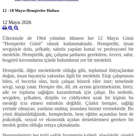
12 - 18 Mayıs Hemşireler Haftası
12 Mayıs 2026
Ülkemizde de 1964 yılından itibaren her 12 Mayıs Günü
“Hemşireler Günü” olarak kutlanmaktadır. Hemşirelik; insan
sevgisiyle dolu, şefkatle, sabırla yapılan kutsal ve profesyonel bir
meslektir. Hemşirelik, güç çalışma şartlarını gerektiren, özveri, sabır,
hoşgörü kavramlarını içinde bulunduran zor bir meslektir.
Hemşirelik, diğer mesleklerde olduğu gibi, toplumsal ihtiyaçlardan
doğan, insan hayatıyla yakından ilgili bir meslektir. Ekip çalışmasını
bilen, el becerisi olan, hızlı çalışan hünerli eller ister; temelinde
sevgi, saygı yatar. Hemşire din, dil, ırk ayrımı gözetmeksizin, birey,
aile ve topluma sağlığını kazandırmak için çalışır. Bu nedenle,
sevgiden, şefkatten, disiplin ve ciddiyetten uzak bir kişinin bu
mesleği icra etmesi mümkün değildir. Çünkü hemşire, sağlığı
yerinde olmayan, yardıma muhtaç insanlara hizmet vermektedir. Bu
yönü düşünüldüğünde, hemşirelerin, hem eğitim açısından hem de
psikolojik, sosyal ve ekonomik açıdan desteklenmesi gereken bir
meslek grubu olduğu ortaya çıkmaktadır.
Hemşirelerimiz her türlü sağlık hizmetinin kaliteli, ulaşılabilir, sürekli