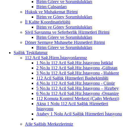
Birim Görev ve Sorumlulukları
Birim Çalışanları
Hukuk ve Muhakemat Birimi
Birim ve Görev Sorumlulukları
İl Kalite Koordinatörlüğü
Birim ve Görev Sorumlulukları
Sivil Savunma ve Seferberlik Hizmetleri Birimi
Birim Görev ve Sorumlulukları
Döner Sermaye Muhasebe Hizmetleri Birimi
Birim Görev ve Sorumlulukları
Sağlık Teşkilatımız
112 Acil Sağ.Hizm.İstasyonlarımız
1 No.lu 112 Acil Sağ.Hiz.İstasyonu İstiklal
2 No.lu 112 Acil Sağ.Hiz.İstasyonu -Gülistan
3 No.lu 112 Acil Sağ.Hiz.İstasyonu - Halıkent
112 Acil Sağlık Hizmetleri Başhekimliği
4 No.lu 112 Acil Sağ.Hiz.İstasyonu - Çünür
5 No.lu 112 Acil Sağ.Hiz.İstasyonu – Hzırbey
6 No.lu 112 Acil Sağ.Hiz.İstasyonu -Organize
112 Komuta Kontrol Merkezi (Çağrı Merkezi)
Aksu 1 Nolu 112 Acil Sağlık Hizmetleri
İstasyonu
Atabey 1 Nolu Acil Sağlık Hizmetleri İstasyonu
Aile Sağlığı Merkezlerimiz