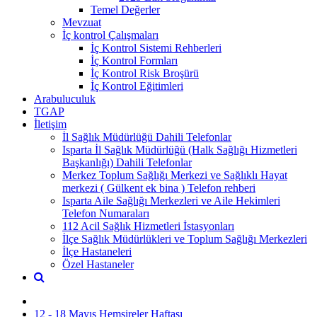
Temel Değerler
Mevzuat
İç kontrol Çalışmaları
İç Kontrol Sistemi Rehberleri
İç Kontrol Formları
İç Kontrol Risk Broşürü
İç Kontrol Eğitimleri
Arabuluculuk
TGAP
İletişim
İl Sağlık Müdürlüğü Dahili Telefonlar
Isparta İl Sağlık Müdürlüğü (Halk Sağlığı Hizmetleri
Başkanlığı) Dahili Telefonlar
Merkez Toplum Sağlığı Merkezi ve Sağlıklı Hayat
merkezi ( Gülkent ek bina ) Telefon rehberi
Isparta Aile Sağlığı Merkezleri ve Aile Hekimleri
Telefon Numaraları
112 Acil Sağlık Hizmetleri İstasyonları
İlçe Sağlık Müdürlükleri ve Toplum Sağlığı Merkezleri
İlçe Hastaneleri
Özel Hastaneler
12 - 18 Mayıs Hemşireler Haftası