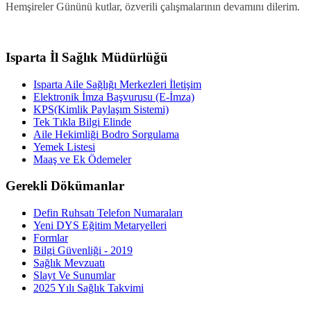
Hemşireler Gününü kutlar, özverili çalışmalarının devamını dilerim.
Isparta İl Sağlık Müdürlüğü
Isparta Aile Sağlığı Merkezleri İletişim
Elektronik İmza Başvurusu (E-İmza)
KPS(Kimlik Paylaşım Sistemi)
Tek Tıkla Bilgi Elinde
Aile Hekimliği Bodro Sorgulama
Yemek Listesi
Maaş ve Ek Ödemeler
Gerekli Dökümanlar
Defin Ruhsatı Telefon Numaraları
Yeni DYS Eğitim Metaryelleri
Formlar
Bilgi Güvenliği - 2019
Sağlık Mevzuatı
Slayt Ve Sunumlar
2025 Yılı Sağlık Takvimi