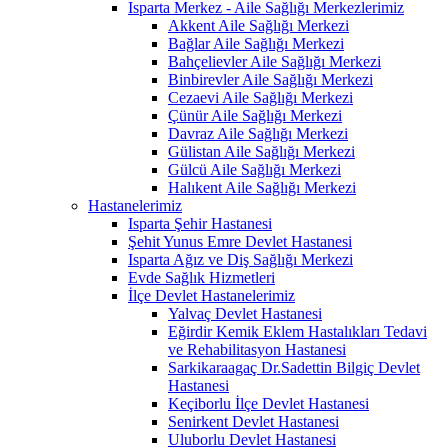
Isparta Merkez - Aile Sağlığı Merkezlerimiz
Akkent Aile Sağlığı Merkezi
Bağlar Aile Sağlığı Merkezi
Bahçelievler Aile Sağlığı Merkezi
Binbirevler Aile Sağlığı Merkezi
Cezaevi Aile Sağlığı Merkezi
Çünür Aile Sağlığı Merkezi
Davraz Aile Sağlığı Merkezi
Gülistan Aile Sağlığı Merkezi
Gülcü Aile Sağlığı Merkezi
Halıkent Aile Sağlığı Merkezi
Hastanelerimiz
Isparta Şehir Hastanesi
Şehit Yunus Emre Devlet Hastanesi
Isparta Ağız ve Diş Sağlığı Merkezi
Evde Sağlık Hizmetleri
İlçe Devlet Hastanelerimiz
Yalvaç Devlet Hastanesi
Eğirdir Kemik Eklem Hastalıkları Tedavi
ve Rehabilitasyon Hastanesi
Sarkikaraagaç Dr.Sadettin Bilgiç Devlet
Hastanesi
Keçiborlu İlçe Devlet Hastanesi
Senirkent Devlet Hastanesi
Uluborlu Devlet Hastanesi