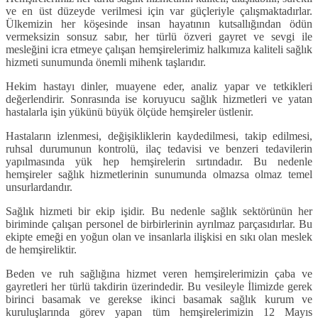
ve en üst düzeyde verilmesi için var güçleriyle çalışmaktadırlar.
Ülkemizin her köşesinde insan hayatının kutsallığından ödün
vermeksizin sonsuz sabır, her türlü özveri gayret ve sevgi ile
mesleğini icra etmeye çalışan hemşirelerimiz halkımıza kaliteli sağlık
hizmeti sunumunda önemli mihenk taşlarıdır.
Hekim hastayı dinler, muayene eder, analiz yapar ve tetkikleri
değerlendirir. Sonrasında ise koruyucu sağlık hizmetleri ve yatan
hastalarla işin yükünü büyük ölçüde hemşireler üstlenir.
Hastaların izlenmesi, değişikliklerin kaydedilmesi, takip edilmesi,
ruhsal durumunun kontrolü, ilaç tedavisi ve benzeri tedavilerin
yapılmasında yük hep hemşirelerin sırtındadır. Bu nedenle
hemşireler sağlık hizmetlerinin sunumunda olmazsa olmaz temel
unsurlardandır.
Sağlık hizmeti bir ekip işidir. Bu nedenle sağlık sektörünün her
biriminde çalışan personel de birbirlerinin ayrılmaz parçasıdırlar. Bu
ekipte emeği en yoğun olan ve insanlarla ilişkisi en sıkı olan meslek
de hemşireliktir.
Beden ve ruh sağlığına hizmet veren hemşirelerimizin çaba ve
gayretleri her türlü takdirin üzerindedir. Bu vesileyle İlimizde gerek
birinci basamak ve gerekse ikinci basamak sağlık kurum ve
kuruluşlarında görev yapan tüm hemşirelerimizin 12 Mayıs