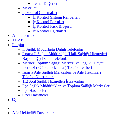
Temel Değerler
Mevzuat
İç kontrol Çalışmaları
İç Kontrol Sistemi Rehberleri
İç Kontrol Formları
İç Kontrol Risk Broşürü
İç Kontrol Eğitimleri
Arabuluculuk
TGAP
İletişim
İl Sağlık Müdürlüğü Dahili Telefonlar
Isparta İl Sağlık Müdürlüğü (Halk Sağlığı Hizmetleri
Başkanlığı) Dahili Telefonlar
Merkez Toplum Sağlığı Merkezi ve Sağlıklı Hayat
merkezi ( Gülkent ek bina ) Telefon rehberi
Isparta Aile Sağlığı Merkezleri ve Aile Hekimleri
Telefon Numaraları
112 Acil Sağlık Hizmetleri İstasyonları
İlçe Sağlık Müdürlükleri ve Toplum Sağlığı Merkezleri
İlçe Hastaneleri
Özel Hastaneler
Aile Hekimliği Duyuruları