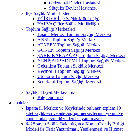
Gelendost Devlet Hastanesi
Sütçüler Devlet Hastanesi
İlçe Sağlık Müdürlükleri
EĞİRDİR İlçe Sağlık Müdürlüğü
YALVAÇ İlçe Sağlık Müdürlüğü
Toplum Sağlığı Merkezleri
Isparta Merkez Toplum Sağlığı Merkezi
AKSU Toplum Sağlığı Merkezi
ATABEY Toplum Sağlığı Merkezi
GÖNEN Toplum Sağlığı Merkezi
ŞARKİKARAAĞAÇ Toplum Sağlığı Merkezi
YENİŞARBADEMLİ Toplum Sağlığı Merkezi
Gelendost Toplum Sağlğığ Merkezi
Keçiborlu Toplum Sağlığı Merkezi
Uluborlu Toplum Sağlğı Merkezi
Senirkent Toplum Sağlığı Merkezi
Sağlıklı Hayat Merkezimiz
Bilgilendirme
İhaleler
Isparta ili Merkez ve Köylerinde bulunan toplam 10
adet sağlık evi ve aile sağlığı merkezlerinin yıkımı ve
sonrasında çevre düzenlemesi yapılması işi
6428 sayılı Sağlık Bakanlığınca Kamu Özel İş Birliği
Modeli ile Tesis Yaptırılması, Yenilenmesi ve Hizmet