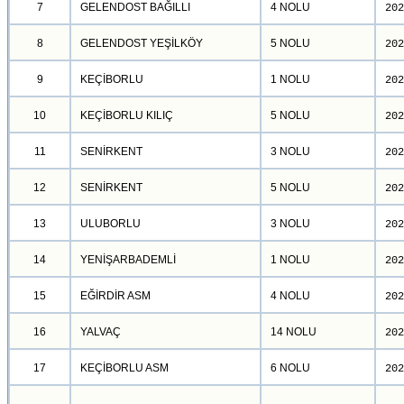
7
GELENDOST BAĞILLI
4 NOLU
202
8
GELENDOST YEŞİLKÖY
5 NOLU
202
9
KEÇİBORLU
1 NOLU
202
10
KEÇİBORLU KILIÇ
5 NOLU
202
11
SENİRKENT
3 NOLU
202
12
SENİRKENT
5 NOLU
202
13
ULUBORLU
3 NOLU
202
14
YENİŞARBADEMLİ
1 NOLU
202
15
EĞİRDİR ASM
4 NOLU
202
16
YALVAÇ
14 NOLU
202
17
KEÇİBORLU ASM
6 NOLU
202