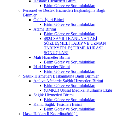
Hastane Hizmetleri Birimi
Birim Görev ve Sorumlulukları
Personel ve Destek Hizmetleri Başkanlığına Bağlı
Birimler
Özlük İşleri Birimi
Birim Görev ve Sorumlulukları
Atama Birimi
Birim Görev ve Sorumlulukları
4924 SAYILI KANUNA TABİ
SÖZLEŞMELİ TABİP VE UZMAN
TABİP YERLEŞTİRME KURASI
SONUÇLARI
Mali Hizmetler Birimi
Birim Görev ve Sorumlulukları
İdari Hizmetler Birimi
Birim Görev ve Sorumlulukları
Sağlık Hizmetleri Başkanlığına Bağlı Birimler
Acil ve Afetlerde Sağlık Hizmetleri Birimi
Birim Görev ve Sorumlulukları
(UMKE) Ulusal Medikal Kurtarma Ekibi
Sağlık Hizmetleri Birimi
Birim Görev ve Sorumlulukları
Kamu Sağlık Tesisileri Birimi
Birim Görev ve Sorumlulukları
Hasta Hakları İl Koordinatörlüğü