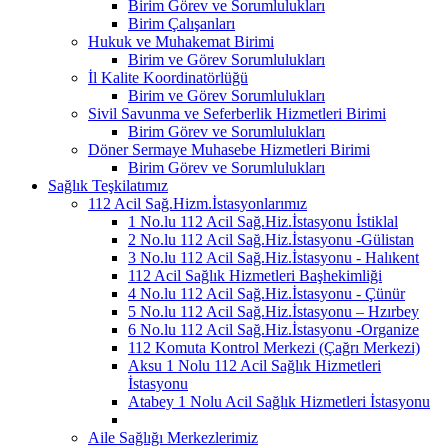
Birim Görev ve Sorumlulukları
Birim Çalışanları
Hukuk ve Muhakemat Birimi
Birim ve Görev Sorumlulukları
İl Kalite Koordinatörlüğü
Birim ve Görev Sorumlulukları
Sivil Savunma ve Seferberlik Hizmetleri Birimi
Birim Görev ve Sorumlulukları
Döner Sermaye Muhasebe Hizmetleri Birimi
Birim Görev ve Sorumlulukları
Sağlık Teşkilatımız
112 Acil Sağ.Hizm.İstasyonlarımız
1 No.lu 112 Acil Sağ.Hiz.İstasyonu İstiklal
2 No.lu 112 Acil Sağ.Hiz.İstasyonu -Gülistan
3 No.lu 112 Acil Sağ.Hiz.İstasyonu - Halıkent
112 Acil Sağlık Hizmetleri Başhekimliği
4 No.lu 112 Acil Sağ.Hiz.İstasyonu - Çünür
5 No.lu 112 Acil Sağ.Hiz.İstasyonu – Hzırbey
6 No.lu 112 Acil Sağ.Hiz.İstasyonu -Organize
112 Komuta Kontrol Merkezi (Çağrı Merkezi)
Aksu 1 Nolu 112 Acil Sağlık Hizmetleri
İstasyonu
Atabey 1 Nolu Acil Sağlık Hizmetleri İstasyonu
Aile Sağlığı Merkezlerimiz