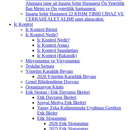
Alınması işine ait Isparta Şehir Hastanesi Ön Yeterlilik
İlan Metni ve Ön yeterlilik Şartnamesi.
Isparta Şehir Hastanesi 22 KISIM TIBBİ CİHAZ VE
CERRAHİ ALET ALIMI satın alınacaktır.
İç Kontrol
İç Kontrol Birimi
İç Kontrol Nedir?
İç Kontrol Nedir?
İç Kontrol Amacı
İç Kontrol Standartları
İç Kontrol (Bakanılk)
Misyonumuz ve Vizyonumuz
Teşkilat Şeması
Yönetim Karalılık Beyanı
2026 Yönetim Kararlılık Beyanı
Genel Bilgilendirme Dosyası
Organizasyon Kitabı
Etik Slogan / Etik Davranış İlkeleri
Etik Davranış İlkeleri
Sosyal Medya Etik İlkeleri
Yapay Zeka Kullanımında Uyulması Gereken
Etik İlkeler
Etik Sloganımız
2026 Etik Sloganımız
2025 Etik Sloganımız