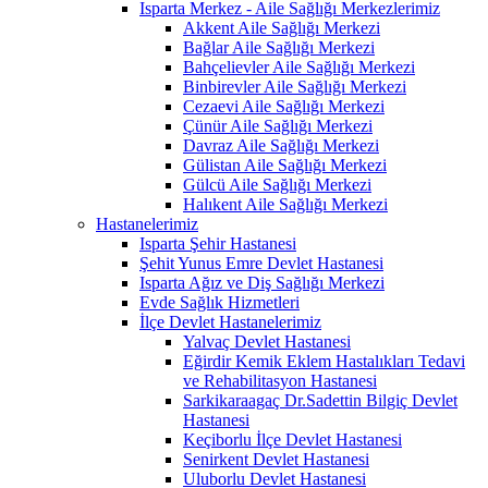
Isparta Merkez - Aile Sağlığı Merkezlerimiz
Akkent Aile Sağlığı Merkezi
Bağlar Aile Sağlığı Merkezi
Bahçelievler Aile Sağlığı Merkezi
Binbirevler Aile Sağlığı Merkezi
Cezaevi Aile Sağlığı Merkezi
Çünür Aile Sağlığı Merkezi
Davraz Aile Sağlığı Merkezi
Gülistan Aile Sağlığı Merkezi
Gülcü Aile Sağlığı Merkezi
Halıkent Aile Sağlığı Merkezi
Hastanelerimiz
Isparta Şehir Hastanesi
Şehit Yunus Emre Devlet Hastanesi
Isparta Ağız ve Diş Sağlığı Merkezi
Evde Sağlık Hizmetleri
İlçe Devlet Hastanelerimiz
Yalvaç Devlet Hastanesi
Eğirdir Kemik Eklem Hastalıkları Tedavi
ve Rehabilitasyon Hastanesi
Sarkikaraagaç Dr.Sadettin Bilgiç Devlet
Hastanesi
Keçiborlu İlçe Devlet Hastanesi
Senirkent Devlet Hastanesi
Uluborlu Devlet Hastanesi