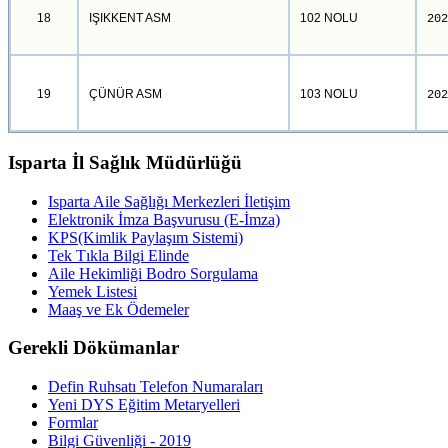
18
IŞIKKENT ASM
102 NOLU
202
19
ÇÜNÜR ASM
103 NOLU
202
Isparta İl Sağlık Müdürlüğü
Isparta Aile Sağlığı Merkezleri İletişim
Elektronik İmza Başvurusu (E-İmza)
KPS(Kimlik Paylaşım Sistemi)
Tek Tıkla Bilgi Elinde
Aile Hekimliği Bodro Sorgulama
Yemek Listesi
Maaş ve Ek Ödemeler
Gerekli Dökümanlar
Defin Ruhsatı Telefon Numaraları
Yeni DYS Eğitim Metaryelleri
Formlar
Bilgi Güvenliği - 2019